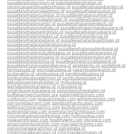
pusatkesehatanstore.id
pabrikalatkesehatan.id
perencanaandinaskesehatan.id
pusatkesehatanbanten.id
pusatkesehatanjawatimur.id
pusatkesehatansumut.id
pusatkesehatansumbar.id
pusatkesehatansumsel.id
pusatkesehatanjawatengah.id
pusatkesehatanriau.id
pusatkesehatanjambi.id
pusatkesehatanbengkulu.id
pusatkesehatanmaluku.id
pusatkesehatanmalukuutara.id
pusatkesehatangorontalo.id
pusatkesehatansabang.id
pusatkesehatanmedan.id
pusatkesehatanbinjai.id
pusatkesehatanpadang.id
pusatkesehatanbukittinggi.id
pusatkesehatanpadangpanjang.id
pusatkesehatandumai.id
pusatkesehatanpalembang.id
pusatkesehatanlubuklinggau.id
pusatkesehatansolo.id
pusatkesehatanmalang.id
pusatkesehatanmataram.id
pusatkesehatanbima.id
pusatkesehatansingkawang.id
pusatkesehatanpalangkaraya.id
apotekerku.id
apotekmk.id
farmasiuad.id
pecintabudaya.id
ragambudayajatim.id
budayakita.id
senibudaya.id
penikmatbudaya.id
lumbungbudayadermaji.id
senibudayaislam.id
kebudayaantanahdatar.id
mybudaya.id
wartabudayasanggau.id
sribudaya.id
simerdupolresbatang.id
satlantaspolresklaten.id
buffalogrovechamber.org
eatdrinkdishmpls.com
craftycutz.com
texasgirlreads.com
williemcginest.com
zorrosrestaurant.com
davidsonhardscapes.com
wilkinsactiongraphics.com
guiltybunnies.com
acemgmtgroup.com
greeneacresfarmhouse.com
cincinnatiukrainianfestival.com
fullhousesa.com
oyaguerefineart.com
healthywife.com
pbcvoice.com
amazingtimlocksmith.com
marrakechimmo.com
polresmanggaraitimur.id
polrestoba.id
infotentangkesehatan.id
informasikesehatan.id