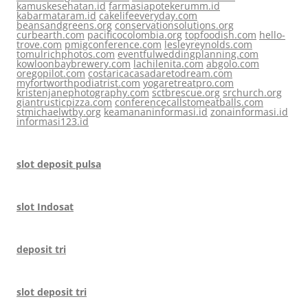
kamuskesehatan.id
farmasiapotekerumm.id
kabarmataram.id
cakelifeeveryday.com
beansandgreens.org
conservationsolutions.org
curbearth.com
pacificocolombia.org
topfoodish.com
hello-
trove.com
pmigconference.com
lesleyreynolds.com
tomulrichphotos.com
eventfulweddingplanning.com
kowloonbaybrewery.com
lachilenita.com
abgolo.com
oregopilot.com
costaricacasadaretodream.com
myfortworthpodiatrist.com
yogaretreatpro.com
kristenjanephotography.com
sctbrescue.org
srchurch.org
giantrusticpizza.com
conferencecallstomeatballs.com
stmichaelwtby.org
keamananinformasi.id
zonainformasi.id
informasi123.id
slot deposit pulsa
slot Indosat
deposit tri
slot deposit tri