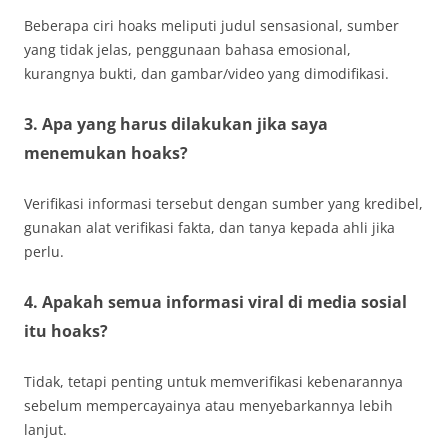
Beberapa ciri hoaks meliputi judul sensasional, sumber
yang tidak jelas, penggunaan bahasa emosional,
kurangnya bukti, dan gambar/video yang dimodifikasi.
3. Apa yang harus dilakukan jika saya
menemukan hoaks?
Verifikasi informasi tersebut dengan sumber yang kredibel,
gunakan alat verifikasi fakta, dan tanya kepada ahli jika
perlu.
4. Apakah semua informasi viral di media sosial
itu hoaks?
Tidak, tetapi penting untuk memverifikasi kebenarannya
sebelum mempercayainya atau menyebarkannya lebih
lanjut.