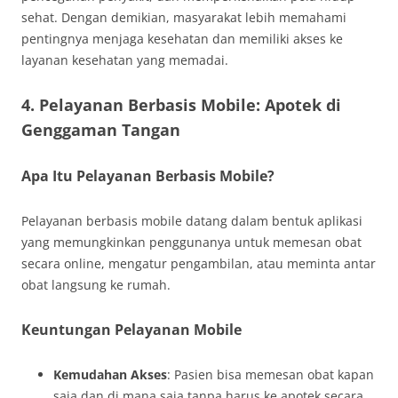
sehat. Dengan demikian, masyarakat lebih memahami
pentingnya menjaga kesehatan dan memiliki akses ke
layanan kesehatan yang memadai.
4. Pelayanan Berbasis Mobile: Apotek di
Genggaman Tangan
Apa Itu Pelayanan Berbasis Mobile?
Pelayanan berbasis mobile datang dalam bentuk aplikasi
yang memungkinkan penggunanya untuk memesan obat
secara online, mengatur pengambilan, atau meminta antar
obat langsung ke rumah.
Keuntungan Pelayanan Mobile
Kemudahan Akses
: Pasien bisa memesan obat kapan
saja dan di mana saja tanpa harus ke apotek secara