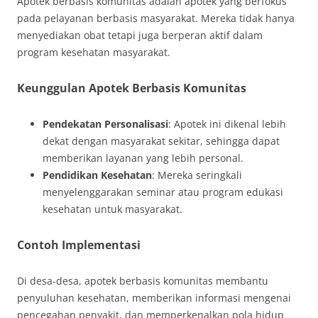
Apotek berbasis komunitas adalah apotek yang berfokus
pada pelayanan berbasis masyarakat. Mereka tidak hanya
menyediakan obat tetapi juga berperan aktif dalam
program kesehatan masyarakat.
Keunggulan Apotek Berbasis Komunitas
Pendekatan Personalisasi
: Apotek ini dikenal lebih
dekat dengan masyarakat sekitar, sehingga dapat
memberikan layanan yang lebih personal.
Pendidikan Kesehatan
: Mereka seringkali
menyelenggarakan seminar atau program edukasi
kesehatan untuk masyarakat.
Contoh Implementasi
Di desa-desa, apotek berbasis komunitas membantu
penyuluhan kesehatan, memberikan informasi mengenai
pencegahan penyakit, dan memperkenalkan pola hidup