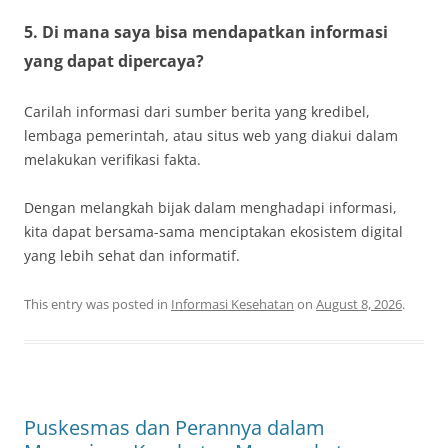
5. Di mana saya bisa mendapatkan informasi
yang dapat dipercaya?
Carilah informasi dari sumber berita yang kredibel,
lembaga pemerintah, atau situs web yang diakui dalam
melakukan verifikasi fakta.
Dengan melangkah bijak dalam menghadapi informasi,
kita dapat bersama-sama menciptakan ekosistem digital
yang lebih sehat dan informatif.
This entry was posted in
Informasi Kesehatan
on
August 8, 2026
.
Puskesmas dan Perannya dalam