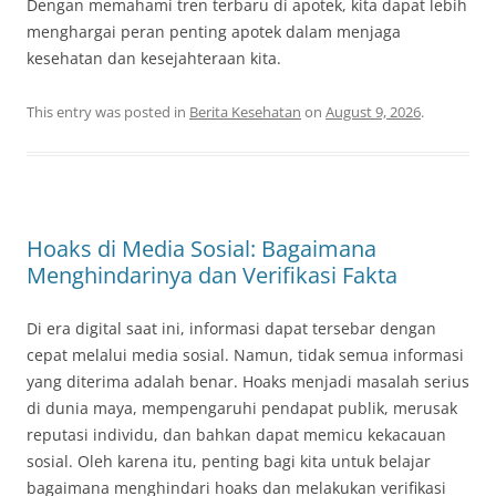
Dengan memahami tren terbaru di apotek, kita dapat lebih
menghargai peran penting apotek dalam menjaga
kesehatan dan kesejahteraan kita.
This entry was posted in
Berita Kesehatan
on
August 9, 2026
.
Hoaks di Media Sosial: Bagaimana
Menghindarinya dan Verifikasi Fakta
Di era digital saat ini, informasi dapat tersebar dengan
cepat melalui media sosial. Namun, tidak semua informasi
yang diterima adalah benar. Hoaks menjadi masalah serius
di dunia maya, mempengaruhi pendapat publik, merusak
reputasi individu, dan bahkan dapat memicu kekacauan
sosial. Oleh karena itu, penting bagi kita untuk belajar
bagaimana menghindari hoaks dan melakukan verifikasi