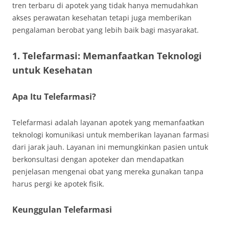
tren terbaru di apotek yang tidak hanya memudahkan
akses perawatan kesehatan tetapi juga memberikan
pengalaman berobat yang lebih baik bagi masyarakat.
1. Telefarmasi: Memanfaatkan Teknologi
untuk Kesehatan
Apa Itu Telefarmasi?
Telefarmasi adalah layanan apotek yang memanfaatkan
teknologi komunikasi untuk memberikan layanan farmasi
dari jarak jauh. Layanan ini memungkinkan pasien untuk
berkonsultasi dengan apoteker dan mendapatkan
penjelasan mengenai obat yang mereka gunakan tanpa
harus pergi ke apotek fisik.
Keunggulan Telefarmasi