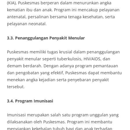
(KIA), Puskesmas berperan dalam menurunkan angka
kematian ibu dan anak. Program ini mencakup pelayanan
antenatal, persalinan bersama tenaga kesehatan, serta
pelayanan neonatal.
3.3. Penanggulangan Penyakit Menular
Puskesmas memiliki tugas krusial dalam penanggulangan
penyakit menular seperti tuberkulosis, HIV/AIDS, dan
demam berdarah. Dengan adanya program pemantauan
dan pengobatan yang efektif, Puskesmas dapat membantu
menekan angka kejadian serta penyebaran penyakit
tersebut.
3.4. Program Imunisasi
Imunisasi merupakan salah satu program unggulan yang
dilaksanakan oleh Puskesmas. Program ini membantu
menyiapkan kekebalan tubuh bayi dan anak terhadap