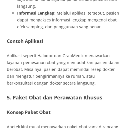
langsung.
Informasi Lengkap
: Melalui aplikasi tersebut, pasien
dapat mengakses informasi lengkap mengenai obat,
efek samping, dan penggunaan yang benar.
Contoh Aplikasi
Aplikasi seperti Halodoc dan GrabMedic menawarkan
layanan pemesanan obat yang memudahkan pasien dalam
berobat. Misalnya, pasien dapat memindai resep dokter
dan mengatur pengirimannya ke rumah, atau
berkonsultasi dengan dokter secara langsung.
5. Paket Obat dan Perawatan Khusus
Konsep Paket Obat
Apotek kini mulai menawarkan paket obat yang dirancang