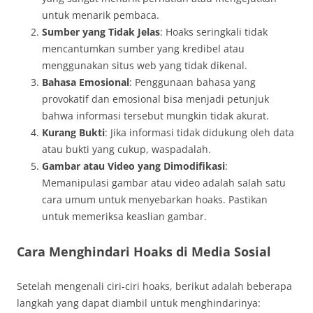
untuk menarik pembaca.
Sumber yang Tidak Jelas
: Hoaks seringkali tidak
mencantumkan sumber yang kredibel atau
menggunakan situs web yang tidak dikenal.
Bahasa Emosional
: Penggunaan bahasa yang
provokatif dan emosional bisa menjadi petunjuk
bahwa informasi tersebut mungkin tidak akurat.
Kurang Bukti
: Jika informasi tidak didukung oleh data
atau bukti yang cukup, waspadalah.
Gambar atau Video yang Dimodifikasi
:
Memanipulasi gambar atau video adalah salah satu
cara umum untuk menyebarkan hoaks. Pastikan
untuk memeriksa keaslian gambar.
Cara Menghindari Hoaks di Media Sosial
Setelah mengenali ciri-ciri hoaks, berikut adalah beberapa
langkah yang dapat diambil untuk menghindarinya: