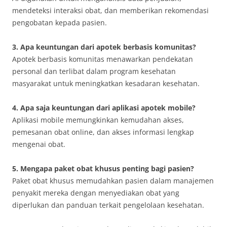
mendeteksi interaksi obat, dan memberikan rekomendasi
pengobatan kepada pasien.
3. Apa keuntungan dari apotek berbasis komunitas?
Apotek berbasis komunitas menawarkan pendekatan
personal dan terlibat dalam program kesehatan
masyarakat untuk meningkatkan kesadaran kesehatan.
4. Apa saja keuntungan dari aplikasi apotek mobile?
Aplikasi mobile memungkinkan kemudahan akses,
pemesanan obat online, dan akses informasi lengkap
mengenai obat.
5. Mengapa paket obat khusus penting bagi pasien?
Paket obat khusus memudahkan pasien dalam manajemen
penyakit mereka dengan menyediakan obat yang
diperlukan dan panduan terkait pengelolaan kesehatan.