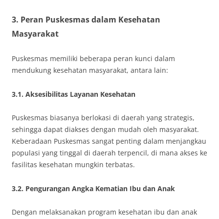
3. Peran Puskesmas dalam Kesehatan
Masyarakat
Puskesmas memiliki beberapa peran kunci dalam
mendukung kesehatan masyarakat, antara lain:
3.1. Aksesibilitas Layanan Kesehatan
Puskesmas biasanya berlokasi di daerah yang strategis,
sehingga dapat diakses dengan mudah oleh masyarakat.
Keberadaan Puskesmas sangat penting dalam menjangkau
populasi yang tinggal di daerah terpencil, di mana akses ke
fasilitas kesehatan mungkin terbatas.
3.2. Pengurangan Angka Kematian Ibu dan Anak
Dengan melaksanakan program kesehatan ibu dan anak