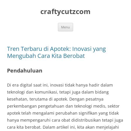
Skip
to
craftycutzcom
content
Menu
Tren Terbaru di Apotek: Inovasi yang
Mengubah Cara Kita Berobat
Pendahuluan
Di era digital saat ini, inovasi tidak hanya hadir dalam
teknologi dan komunikasi, tetapi juga dalam bidang
kesehatan, terutama di apotek. Dengan pesatnya
perkembangan pengetahuan dan teknologi medis, sektor
apotek telah mengalami perubahan signifikan yang tidak
hanya mempengaruhi cara obat didistribusikan tetapi juga
cara kita berobat. Dalam artikel ini, kita akan menjelajahi