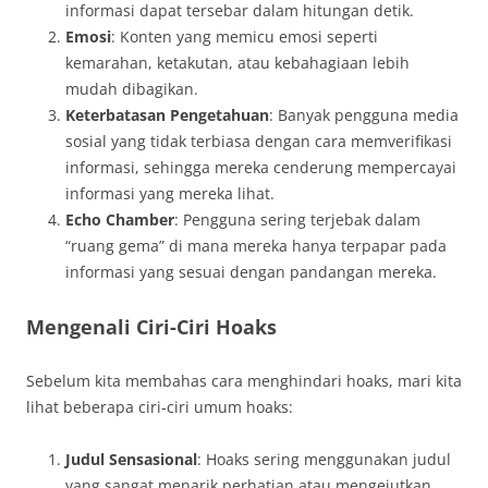
informasi dapat tersebar dalam hitungan detik.
Emosi
: Konten yang memicu emosi seperti
kemarahan, ketakutan, atau kebahagiaan lebih
mudah dibagikan.
Keterbatasan Pengetahuan
: Banyak pengguna media
sosial yang tidak terbiasa dengan cara memverifikasi
informasi, sehingga mereka cenderung mempercayai
informasi yang mereka lihat.
Echo Chamber
: Pengguna sering terjebak dalam
“ruang gema” di mana mereka hanya terpapar pada
informasi yang sesuai dengan pandangan mereka.
Mengenali Ciri-Ciri Hoaks
Sebelum kita membahas cara menghindari hoaks, mari kita
lihat beberapa ciri-ciri umum hoaks:
Judul Sensasional
: Hoaks sering menggunakan judul
yang sangat menarik perhatian atau mengejutkan