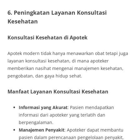
6. Peningkatan Layanan Konsultasi
Kesehatan
Konsultasi Kesehatan di Apotek
Apotek modern tidak hanya menawarkan obat tetapi juga
layanan konsultasi kesehatan, di mana apoteker
memberikan nasihat mengenai manajemen kesehatan,
pengobatan, dan gaya hidup sehat.
Manfaat Layanan Konsultasi Kesehatan
Informasi yang Akurat
: Pasien mendapatkan
informasi dari apoteker yang terlatih dan
berpengalaman.
Manajemen Penyakit
: Apoteker dapat membantu
pasien dalam perencanaan pengelolaan penyakit,