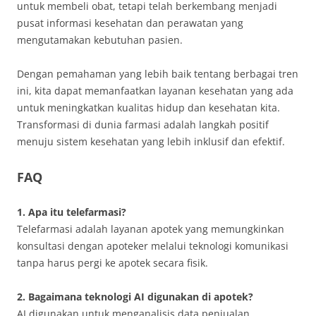
untuk membeli obat, tetapi telah berkembang menjadi
pusat informasi kesehatan dan perawatan yang
mengutamakan kebutuhan pasien.
Dengan pemahaman yang lebih baik tentang berbagai tren
ini, kita dapat memanfaatkan layanan kesehatan yang ada
untuk meningkatkan kualitas hidup dan kesehatan kita.
Transformasi di dunia farmasi adalah langkah positif
menuju sistem kesehatan yang lebih inklusif dan efektif.
FAQ
1. Apa itu telefarmasi?
Telefarmasi adalah layanan apotek yang memungkinkan
konsultasi dengan apoteker melalui teknologi komunikasi
tanpa harus pergi ke apotek secara fisik.
2. Bagaimana teknologi AI digunakan di apotek?
AI digunakan untuk menganalisis data penjualan,