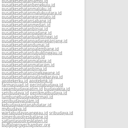
pusatkesehatanjambi.id
pusatkesehatanbengkulu.id
pusatkesehatanmaluku.id
pusatkesehatanmalukuutara.id
pusatkesehatangorontalo.id
pusatkesehatansabang.id
pusatkesehatanmedan.id
pusatkesehatanbinjai.id
pusatkesehatanpadang.id
pusatkesehatanbukittinggi.id
pusatkesehatanpadangpanjang.id
pusatkesehatandumai.id
pusatkesehatanpalembang.id
pusatkesehatanlubuklinggau.id
pusatkesehatansolo.id
pusatkesehatanmalang.id
pusatkesehatanmataram.id
pusatkesehatanbima.id
pusatkesehatansingkawang.id
pusatkesehatanpalangkaraya.id
apotekerku.id
apotekmk.id
farmasiuad.id
pecintabudaya.id
ragambudayajatim.id
budayakita.id
senibudaya.id
penikmatbudaya.id
lumbungbudayadermaji.id
senibudayaislam.id
kebudayaantanahdatar.id
mybudaya.id
wartabudayasanggau.id
sribudaya.id
simerdupolresbatang.id
satlantaspolresklaten.id
buffalogrovechamber.org