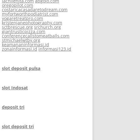
lachilenita.com
abgolo.com
oregopilot.com
costaricacasadaretodream.com
myfortworthpodiatrist.com
yogaretreatpro.com
kristenjanephotography.com
sctbrescue.org
srchurch.org
giantrusticpizza.com
conferencecallstomeatballs.com
stmichaelwtby.org
keamananinformasi.id
zonainformasi.id
informasi123.id
slot deposit pulsa
slot Indosat
deposit tri
slot deposit tri