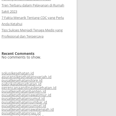
Tren Terbaru dalam Pelayanan di Rumah
Sakit 2023
7 Fakta Menarik Tentang CDC yang Perlu
Anda Ketahui
Tips Sukses Menjadi Tenaga Medis yang
Profesional dan Terpercaya
Recent Comments
No comments to show.
solusikesehatan.id
asuransikesehatansyariah.id
pusatkesehatanstore.id
pabrikalatkesehatan.id
perencanaandinaskesehatan.id
pusatkesehatanbanten.id
pusatkesehatanjawatimur.id
pusatkesehatansumut.id
pusatkesehatansumbar.id
pusatkesehatansumsel.id
pusatkesehatanjawatengah.id
pusatkesehatanriau.id