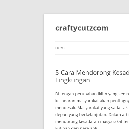
Skip
to
content
craftycutzcom
HOME
5 Cara Mendorong Kesad
Lingkungan
Di tengah perubahan iklim yang sema
kesadaran masyarakat akan pentingn
mendesak. Masyarakat yang sadar ak
depan yang berkelanjutan. Dalam arti
mendorong kesadaran masyarakat ter
kutipan dari para ahli.