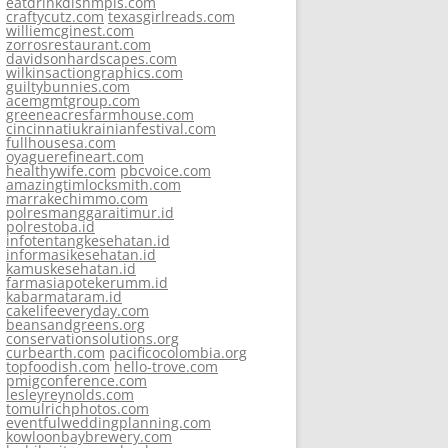
eatdrinkdishmpls.com
craftycutz.com
texasgirlreads.com
williemcginest.com
zorrosrestaurant.com
davidsonhardscapes.com
wilkinsactiongraphics.com
guiltybunnies.com
acemgmtgroup.com
greeneacresfarmhouse.com
cincinnatiukrainianfestival.com
fullhousesa.com
oyaguerefineart.com
healthywife.com
pbcvoice.com
amazingtimlocksmith.com
marrakechimmo.com
polresmanggaraitimur.id
polrestoba.id
infotentangkesehatan.id
informasikesehatan.id
kamuskesehatan.id
farmasiapotekerumm.id
kabarmataram.id
cakelifeeveryday.com
beansandgreens.org
conservationsolutions.org
curbearth.com
pacificocolombia.org
topfoodish.com
hello-trove.com
pmigconference.com
lesleyreynolds.com
tomulrichphotos.com
eventfulweddingplanning.com
kowloonbaybrewery.com