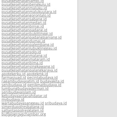
pusatkesehatanjambi.id
pusatkesehatanbengkulu.id
pusatkesehatanmaluku.id
pusatkesehatanmalukuutara.id
pusatkesehatangorontalo.id
pusatkesehatansabang.id
pusatkesehatanmedan.id
pusatkesehatanbinjai.id
pusatkesehatanpadang.id
pusatkesehatanbukittinggi.id
pusatkesehatanpadangpanjang.id
pusatkesehatandumai.id
pusatkesehatanpalembang.id
pusatkesehatanlubuklinggau.id
pusatkesehatansolo.id
pusatkesehatanmalang.id
pusatkesehatanmataram.id
pusatkesehatanbima.id
pusatkesehatansingkawang.id
pusatkesehatanpalangkaraya.id
apotekerku.id
apotekmk.id
farmasiuad.id
pecintabudaya.id
ragambudayajatim.id
budayakita.id
senibudaya.id
penikmatbudaya.id
lumbungbudayadermaji.id
senibudayaislam.id
kebudayaantanahdatar.id
mybudaya.id
wartabudayasanggau.id
sribudaya.id
simerdupolresbatang.id
satlantaspolresklaten.id
buffalogrovechamber.org