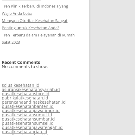
Tren Klinik Terbaru di Indonesia yang
Wajib Anda Coba
Mengapa Otoritas Kesehatan Sangat
Penting untuk Kesehatan Anda?
Tren Terbaru dalam Pelayanan di Rumah
Sakit 2023
Recent Comments
No comments to show.
solusikesehatan.id
asuransikesehatansyariah.id
pusatkesehatanstore.id
pabrikalatkesehatan.id
perencanaandinaskesehatan.id
pusatkesehatanbanten.id
pusatkesehatanjawatimur.id
pusatkesehatansumut.id
pusatkesehatansumbar.id
pusatkesehatansumsel.id
pusatkesehatanjawatengah.id
pusatkesehatanriau.id