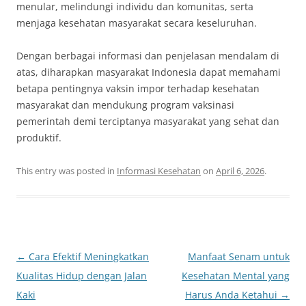
menular, melindungi individu dan komunitas, serta
menjaga kesehatan masyarakat secara keseluruhan.
Dengan berbagai informasi dan penjelasan mendalam di
atas, diharapkan masyarakat Indonesia dapat memahami
betapa pentingnya vaksin impor terhadap kesehatan
masyarakat dan mendukung program vaksinasi
pemerintah demi terciptanya masyarakat yang sehat dan
produktif.
This entry was posted in
Informasi Kesehatan
on
April 6, 2026
.
Post
←
Cara Efektif Meningkatkan
Manfaat Senam untuk
navigation
Kualitas Hidup dengan Jalan
Kesehatan Mental yang
Kaki
Harus Anda Ketahui
→