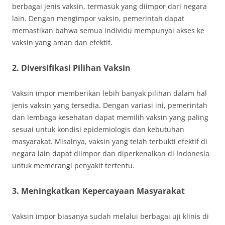
berbagai jenis vaksin, termasuk yang diimpor dari negara
lain. Dengan mengimpor vaksin, pemerintah dapat
memastikan bahwa semua individu mempunyai akses ke
vaksin yang aman dan efektif.
2. Diversifikasi Pilihan Vaksin
Vaksin impor memberikan lebih banyak pilihan dalam hal
jenis vaksin yang tersedia. Dengan variasi ini, pemerintah
dan lembaga kesehatan dapat memilih vaksin yang paling
sesuai untuk kondisi epidemiologis dan kebutuhan
masyarakat. Misalnya, vaksin yang telah terbukti efektif di
negara lain dapat diimpor dan diperkenalkan di Indonesia
untuk memerangi penyakit tertentu.
3. Meningkatkan Kepercayaan Masyarakat
Vaksin impor biasanya sudah melalui berbagai uji klinis di