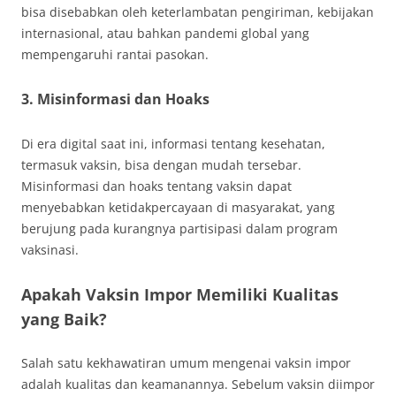
bisa disebabkan oleh keterlambatan pengiriman, kebijakan
internasional, atau bahkan pandemi global yang
mempengaruhi rantai pasokan.
3. Misinformasi dan Hoaks
Di era digital saat ini, informasi tentang kesehatan,
termasuk vaksin, bisa dengan mudah tersebar.
Misinformasi dan hoaks tentang vaksin dapat
menyebabkan ketidakpercayaan di masyarakat, yang
berujung pada kurangnya partisipasi dalam program
vaksinasi.
Apakah Vaksin Impor Memiliki Kualitas
yang Baik?
Salah satu kekhawatiran umum mengenai vaksin impor
adalah kualitas dan keamanannya. Sebelum vaksin diimpor