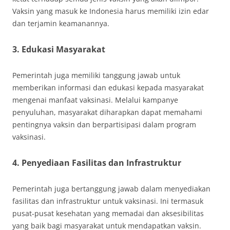
Vaksin yang masuk ke Indonesia harus memiliki izin edar
dan terjamin keamanannya.
3. Edukasi Masyarakat
Pemerintah juga memiliki tanggung jawab untuk
memberikan informasi dan edukasi kepada masyarakat
mengenai manfaat vaksinasi. Melalui kampanye
penyuluhan, masyarakat diharapkan dapat memahami
pentingnya vaksin dan berpartisipasi dalam program
vaksinasi.
4. Penyediaan Fasilitas dan Infrastruktur
Pemerintah juga bertanggung jawab dalam menyediakan
fasilitas dan infrastruktur untuk vaksinasi. Ini termasuk
pusat-pusat kesehatan yang memadai dan aksesibilitas
yang baik bagi masyarakat untuk mendapatkan vaksin.