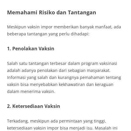
Memahami Risiko dan Tantangan
Meskipun vaksin impor memberikan banyak manfaat, ada
beberapa tantangan yang perlu dihadapi:
1. Penolakan Vaksin
Salah satu tantangan terbesar dalam program vaksinasi
adalah adanya penolakan dari sebagian masyarakat.
Informasi yang salah dan kurangnya pemahaman tentang
vaksin bisa menyebabkan kekhawatiran dan keraguan
dalam menerima vaksin.
2. Ketersediaan Vaksin
Terkadang, meskipun ada permintaan yang tinggi,
ketersediaan vaksin impor bisa menjadi isu. Masalah ini