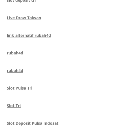
slot deposit tri
Live Draw Taiwan
link alternatif rubah4d
rubah4d
rubah4d
Slot Pulsa Tri
Slot Tri
Slot Deposit Pulsa Indosat