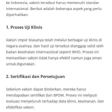
ke Indonesia, vaksin tersebut harus memenuhi standar
internasional. Berikut adalah beberapa aspek yang perlu
diperhatikan:
1. Proses Uji Klinis
Vaksin impor biasanya telah melalui berbagai uji klinis di
negara asalnya, dan hasil uji tersebut dianggap valid oleh
badan kesehatan internasional seperti WHO. Proses ini
memastikan vaksin tidak hanya efektif namun juga aman
untuk digunakan.
2. Sertifikasi dan Persetujuan
Sebelum vaksin dapat diedarkan, mereka harus
mendapatkan sertifikat dari BPOM. Proses ini meliputi
evaluasi menyeluruh terhadap data klinis, keamanan, dan
efektifitas vaksin.