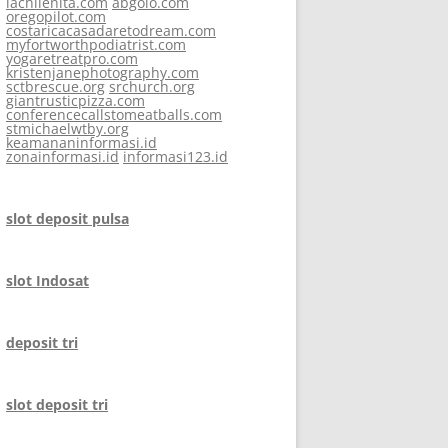
lachilenita.com
abgolo.com
oregopilot.com
costaricacasadaretodream.com
myfortworthpodiatrist.com
yogaretreatpro.com
kristenjanephotography.com
sctbrescue.org
srchurch.org
giantrusticpizza.com
conferencecallstomeatballs.com
stmichaelwtby.org
keamananinformasi.id
zonainformasi.id
informasi123.id
slot deposit pulsa
slot Indosat
deposit tri
slot deposit tri