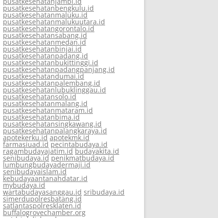
pusatkesehatanjambi.id
pusatkesehatanbengkulu.id
pusatkesehatanmaluku.id
pusatkesehatanmalukuutara.id
pusatkesehatangorontalo.id
pusatkesehatansabang.id
pusatkesehatanmedan.id
pusatkesehatanbinjai.id
pusatkesehatanpadang.id
pusatkesehatanbukittinggi.id
pusatkesehatanpadangpanjang.id
pusatkesehatandumai.id
pusatkesehatanpalembang.id
pusatkesehatanlubuklinggau.id
pusatkesehatansolo.id
pusatkesehatanmalang.id
pusatkesehatanmataram.id
pusatkesehatanbima.id
pusatkesehatansingkawang.id
pusatkesehatanpalangkaraya.id
apotekerku.id
apotekmk.id
farmasiuad.id
pecintabudaya.id
ragambudayajatim.id
budayakita.id
senibudaya.id
penikmatbudaya.id
lumbungbudayadermaji.id
senibudayaislam.id
kebudayaantanahdatar.id
mybudaya.id
wartabudayasanggau.id
sribudaya.id
simerdupolresbatang.id
satlantaspolresklaten.id
buffalogrovechamber.org