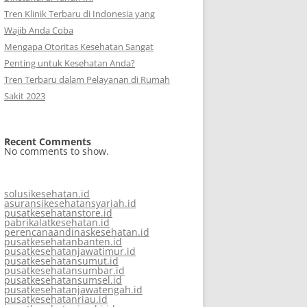
Tren Klinik Terbaru di Indonesia yang
Wajib Anda Coba
Mengapa Otoritas Kesehatan Sangat
Penting untuk Kesehatan Anda?
Tren Terbaru dalam Pelayanan di Rumah
Sakit 2023
Recent Comments
No comments to show.
solusikesehatan.id
asuransikesehatansyariah.id
pusatkesehatanstore.id
pabrikalatkesehatan.id
perencanaandinaskesehatan.id
pusatkesehatanbanten.id
pusatkesehatanjawatimur.id
pusatkesehatansumut.id
pusatkesehatansumbar.id
pusatkesehatansumsel.id
pusatkesehatanjawatengah.id
pusatkesehatanriau.id