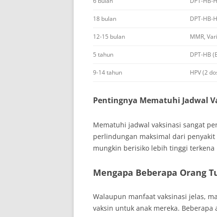
6 bulan
DPT-HB-Hi
18 bulan
DPT-HB-Hi
12-15 bulan
MMR, Vari
5 tahun
DPT-HB (B
9-14 tahun
HPV (2 do
Pentingnya Mematuhi Jadwal V
Mematuhi jadwal vaksinasi sangat p
perlindungan maksimal dari penyakit 
mungkin berisiko lebih tinggi terkena 
Mengapa Beberapa Orang T
Walaupun manfaat vaksinasi jelas, m
vaksin untuk anak mereka. Beberapa