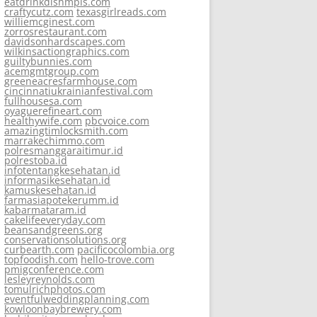
eatdrinkdishmpls.com
craftycutz.com
texasgirlreads.com
williemcginest.com
zorrosrestaurant.com
davidsonhardscapes.com
wilkinsactiongraphics.com
guiltybunnies.com
acemgmtgroup.com
greeneacresfarmhouse.com
cincinnatiukrainianfestival.com
fullhousesa.com
oyaguerefineart.com
healthywife.com
pbcvoice.com
amazingtimlocksmith.com
marrakechimmo.com
polresmanggaraitimur.id
polrestoba.id
infotentangkesehatan.id
informasikesehatan.id
kamuskesehatan.id
farmasiapotekerumm.id
kabarmataram.id
cakelifeeveryday.com
beansandgreens.org
conservationsolutions.org
curbearth.com
pacificocolombia.org
topfoodish.com
hello-trove.com
pmigconference.com
lesleyreynolds.com
tomulrichphotos.com
eventfulweddingplanning.com
kowloonbaybrewery.com