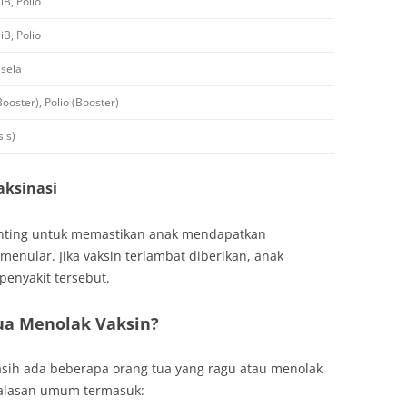
B, Polio
B, Polio
sela
ooster), Polio (Booster)
sis)
aksinasi
enting untuk memastikan anak mendapatkan
menular. Jika vaksin terlambat diberikan, anak
penyakit tersebut.
ua Menolak Vaksin?
asih ada beberapa orang tua yang ragu atau menolak
 alasan umum termasuk: