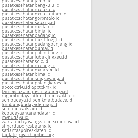
pusatkesehatanjambi.id
pusatkesehatanbengkulu.id
pusatkesehatanmaluku.id
pusatkesehatanmalukuutara.id
pusatkesehatangorontalo.id
pusatkesehatansabang.id
pusatkesehatanmedan.id
pusatkesehatanbinjai.id
pusatkesehatanpadang.id
pusatkesehatanbukittinggi.id
pusatkesehatanpadangpanjang.id
pusatkesehatandumai.id
pusatkesehatanpalembang.id
pusatkesehatanlubuklinggau.id
pusatkesehatansolo.id
pusatkesehatanmalang.id
pusatkesehatanmataram.id
pusatkesehatanbima.id
pusatkesehatansingkawang.id
pusatkesehatanpalangkaraya.id
apotekerku.id
apotekmk.id
farmasiuad.id
pecintabudaya.id
ragambudayajatim.id
budayakita.id
senibudaya.id
penikmatbudaya.id
lumbungbudayadermaji.id
senibudayaislam.id
kebudayaantanahdatar.id
mybudaya.id
wartabudayasanggau.id
sribudaya.id
simerdupolresbatang.id
satlantaspolresklaten.id
buffalogrovechamber.org