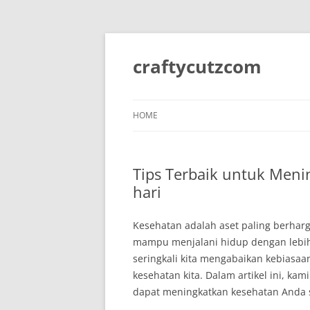
Skip
to
content
craftycutzcom
HOME
Tips Terbaik untuk Meni
hari
Kesehatan adalah aset paling berharg
mampu menjalani hidup dengan lebih 
seringkali kita mengabaikan kebiasaa
kesehatan kita. Dalam artikel ini, ka
dapat meningkatkan kesehatan Anda 