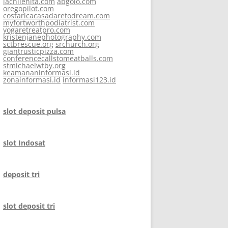
lachilenita.com
abgolo.com
oregopilot.com
costaricacasadaretodream.com
myfortworthpodiatrist.com
yogaretreatpro.com
kristenjanephotography.com
sctbrescue.org
srchurch.org
giantrusticpizza.com
conferencecallstomeatballs.com
stmichaelwtby.org
keamananinformasi.id
zonainformasi.id
informasi123.id
slot deposit pulsa
slot Indosat
deposit tri
slot deposit tri