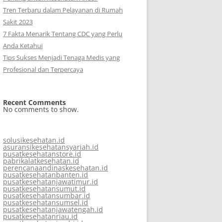
Tren Terbaru dalam Pelayanan di Rumah
Sakit 2023
7 Fakta Menarik Tentang CDC yang Perlu
Anda Ketahui
Tips Sukses Menjadi Tenaga Medis yang
Profesional dan Terpercaya
Recent Comments
No comments to show.
solusikesehatan.id
asuransikesehatansyariah.id
pusatkesehatanstore.id
pabrikalatkesehatan.id
perencanaandinaskesehatan.id
pusatkesehatanbanten.id
pusatkesehatanjawatimur.id
pusatkesehatansumut.id
pusatkesehatansumbar.id
pusatkesehatansumsel.id
pusatkesehatanjawatengah.id
pusatkesehatanriau.id