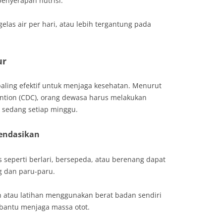
enyerapan nutrisi.
las air per hari, atau lebih tergantung pada
ur
 paling efektif untuk menjaga kesehatan. Menurut
ention (CDC), orang dewasa harus melakukan
k sedang setiap minggu.
mendasikan
s seperti berlari, bersepeda, atau berenang dapat
g dan paru-paru.
 atau latihan menggunakan berat badan sendiri
bantu menjaga massa otot.