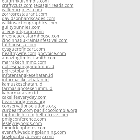
eatdrinkdishmpls.com
craftycutz.com
texasgirlreads.com
williemcginest.com
zorrosrestaurant.com
davidsonhardscapes.com
wilkinsactiongraphics.com
guiltybunnies.com
acemgmtgroup.com
greeneacresfarmhouse.com
cincinnatiukrainianfestival.com
fullhousesa.com
oyaguerefineart.com
healthywife.com
pbcvoice.com
amazingtimlocksmith.com
marrakechimmo.com
polresmanggaraitimur.id
polrestoba.id
infotentangkesehatan.id
informasikesehatan.id
kamuskesehatan.id
farmasiapotekerumm.id
kabarmataram.id
cakelifeeveryday.com
beansandgreens.org
conservationsolutions.org
curbearth.com
pacificocolombia.org
topfoodish.com
hello-trove.com
pmigconference.com
lesleyreynolds.com
tomulrichphotos.com
eventfulweddingplanning.com
kowloonbaybrewery.com