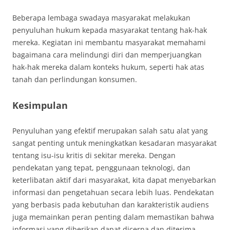
Beberapa lembaga swadaya masyarakat melakukan
penyuluhan hukum kepada masyarakat tentang hak-hak
mereka. Kegiatan ini membantu masyarakat memahami
bagaimana cara melindungi diri dan memperjuangkan
hak-hak mereka dalam konteks hukum, seperti hak atas
tanah dan perlindungan konsumen.
Kesimpulan
Penyuluhan yang efektif merupakan salah satu alat yang
sangat penting untuk meningkatkan kesadaran masyarakat
tentang isu-isu kritis di sekitar mereka. Dengan
pendekatan yang tepat, penggunaan teknologi, dan
keterlibatan aktif dari masyarakat, kita dapat menyebarkan
informasi dan pengetahuan secara lebih luas. Pendekatan
yang berbasis pada kebutuhan dan karakteristik audiens
juga memainkan peran penting dalam memastikan bahwa
informasi yang diberikan dapat dicerna dan diterima