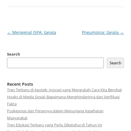
Post
←
Mengenal ISPA: Gejala
Pneumonia: Gejala
→
navigation
Search
Search
Recent Posts
Tren Terbaru di Apotek: Inovasi yang Mengubah Cara Kita Berobat
Hoaks di Media Sosial: Bagaimana Menghindarinya dan Verifikasi
Fakta
Puskesmas dan Perannya dalam Menunjang Kesehatan
Masyarakat
Tren Edukasi Terbaru yang Perlu Diketahui di Tahun Ini