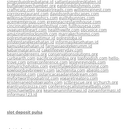
simerdupolresbatang.id
satlantaspolresklaten.id
buffalogrovechamber.org
eatdrinkdishmpls.com
craftycutz.com
texasgirlreads.com
williemcginest.com
zorrosrestaurant.com
davidsonhardscapes.com
wilkinsactiongraphics.com
guiltybunnies.com
acemgmtgroup.com
greeneacresfarmhouse.com
cincinnatiukrainianfestival.com
fullhousesa.com
oyaguerefineart.com
healthywife.com
pbcvoice.com
amazingtimlocksmith.com
marrakechimmo.com
polresmanggaraitimur.id
polrestoba.id
infotentangkesehatan.id
informasikesehatan.id
kamuskesehatan.id
farmasiapotekerumm.id
kabarmataram.id
cakelifeeveryday.com
beansandgreens.org
conservationsolutions.org
curbearth.com
pacificocolombia.org
topfoodish.com
hello-
trove.com
pmigconference.com
lesleyreynolds.com
tomulrichphotos.com
eventfulweddingplanning.com
kowloonbaybrewery.com
lachilenita.com
abgolo.com
oregopilot.com
costaricacasadaretodream.com
myfortworthpodiatrist.com
yogaretreatpro.com
kristenjanephotography.com
sctbrescue.org
srchurch.org
giantrusticpizza.com
conferencecallstomeatballs.com
stmichaelwtby.org
keamananinformasi.id
zonainformasi.id
informasi123.id
slot deposit pulsa