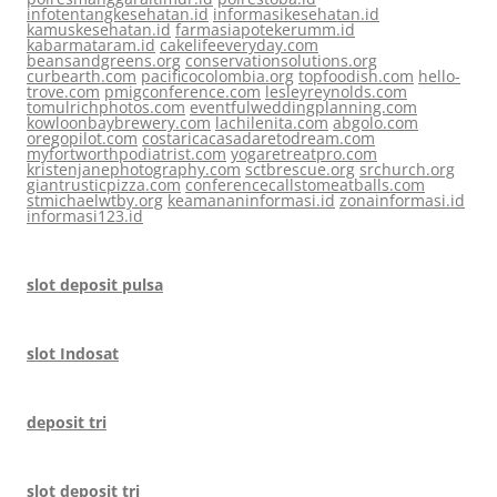
infotentangkesehatan.id
informasikesehatan.id
kamuskesehatan.id
farmasiapotekerumm.id
kabarmataram.id
cakelifeeveryday.com
beansandgreens.org
conservationsolutions.org
curbearth.com
pacificocolombia.org
topfoodish.com
hello-
trove.com
pmigconference.com
lesleyreynolds.com
tomulrichphotos.com
eventfulweddingplanning.com
kowloonbaybrewery.com
lachilenita.com
abgolo.com
oregopilot.com
costaricacasadaretodream.com
myfortworthpodiatrist.com
yogaretreatpro.com
kristenjanephotography.com
sctbrescue.org
srchurch.org
giantrusticpizza.com
conferencecallstomeatballs.com
stmichaelwtby.org
keamananinformasi.id
zonainformasi.id
informasi123.id
slot deposit pulsa
slot Indosat
deposit tri
slot deposit tri