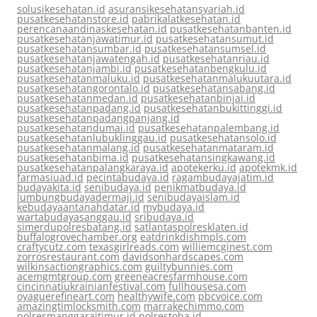
solusikesehatan.id
asuransikesehatansyariah.id
pusatkesehatanstore.id
pabrikalatkesehatan.id
perencanaandinaskesehatan.id
pusatkesehatanbanten.id
pusatkesehatanjawatimur.id
pusatkesehatansumut.id
pusatkesehatansumbar.id
pusatkesehatansumsel.id
pusatkesehatanjawatengah.id
pusatkesehatanriau.id
pusatkesehatanjambi.id
pusatkesehatanbengkulu.id
pusatkesehatanmaluku.id
pusatkesehatanmalukuutara.id
pusatkesehatangorontalo.id
pusatkesehatansabang.id
pusatkesehatanmedan.id
pusatkesehatanbinjai.id
pusatkesehatanpadang.id
pusatkesehatanbukittinggi.id
pusatkesehatanpadangpanjang.id
pusatkesehatandumai.id
pusatkesehatanpalembang.id
pusatkesehatanlubuklinggau.id
pusatkesehatansolo.id
pusatkesehatanmalang.id
pusatkesehatanmataram.id
pusatkesehatanbima.id
pusatkesehatansingkawang.id
pusatkesehatanpalangkaraya.id
apotekerku.id
apotekmk.id
farmasiuad.id
pecintabudaya.id
ragambudayajatim.id
budayakita.id
senibudaya.id
penikmatbudaya.id
lumbungbudayadermaji.id
senibudayaislam.id
kebudayaantanahdatar.id
mybudaya.id
wartabudayasanggau.id
sribudaya.id
simerdupolresbatang.id
satlantaspolresklaten.id
buffalogrovechamber.org
eatdrinkdishmpls.com
craftycutz.com
texasgirlreads.com
williemcginest.com
zorrosrestaurant.com
davidsonhardscapes.com
wilkinsactiongraphics.com
guiltybunnies.com
acemgmtgroup.com
greeneacresfarmhouse.com
cincinnatiukrainianfestival.com
fullhousesa.com
oyaguerefineart.com
healthywife.com
pbcvoice.com
amazingtimlocksmith.com
marrakechimmo.com
polresmanggaraitimur.id
polrestoba.id