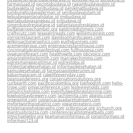
farmasiuad.id
pecintabudaya.id
ragambudayajatim.id
budayakita.id
senibudaya.id
penikmatbudaya.id
lumbungbudayadermaji.id
senibudayaislam.id
kebudayaantanahdatar.id
mybudaya.id
wartabudayasanggau.id
sribudaya.id
simerdupolresbatang.id
satlantaspolresklaten.id
buffalogrovechamber.org
eatdrinkdishmpls.com
craftycutz.com
texasgirlreads.com
williemcginest.com
zorrosrestaurant.com
davidsonhardscapes.com
wilkinsactiongraphics.com
guiltybunnies.com
acemgmtgroup.com
greeneacresfarmhouse.com
cincinnatiukrainianfestival.com
fullhousesa.com
oyaguerefineart.com
healthywife.com
pbcvoice.com
amazingtimlocksmith.com
marrakechimmo.com
polresmanggaraitimur.id
polrestoba.id
infotentangkesehatan.id
informasikesehatan.id
kamuskesehatan.id
farmasiapotekerumm.id
kabarmataram.id
cakelifeeveryday.com
beansandgreens.org
conservationsolutions.org
curbearth.com
pacificocolombia.org
topfoodish.com
hello-
trove.com
pmigconference.com
lesleyreynolds.com
tomulrichphotos.com
eventfulweddingplanning.com
kowloonbaybrewery.com
lachilenita.com
abgolo.com
oregopilot.com
costaricacasadaretodream.com
myfortworthpodiatrist.com
yogaretreatpro.com
kristenjanephotography.com
sctbrescue.org
srchurch.org
giantrusticpizza.com
conferencecallstomeatballs.com
stmichaelwtby.org
keamananinformasi.id
zonainformasi.id
informasi123.id