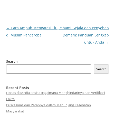
Post
←
Cara Ampuh Mengatasi Flu
Pahami Gejala dan Penyebab
navigation
di Musim Pancaroba
Demam: Panduan Lengkap
untuk Anda
→
Search
Search
Recent Posts
Hoaks di Media Sosial: Bagaimana Menghindarinya dan Verifikasi
Fakta
Puskesmas dan Perannya dalam Menunjang Kesehatan
Masyarakat