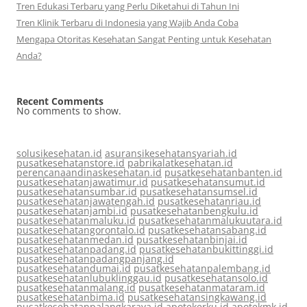
Tren Edukasi Terbaru yang Perlu Diketahui di Tahun Ini
Tren Klinik Terbaru di Indonesia yang Wajib Anda Coba
Mengapa Otoritas Kesehatan Sangat Penting untuk Kesehatan
Anda?
Recent Comments
No comments to show.
solusikesehatan.id
asuransikesehatansyariah.id
pusatkesehatanstore.id
pabrikalatkesehatan.id
perencanaandinaskesehatan.id
pusatkesehatanbanten.id
pusatkesehatanjawatimur.id
pusatkesehatansumut.id
pusatkesehatansumbar.id
pusatkesehatansumsel.id
pusatkesehatanjawatengah.id
pusatkesehatanriau.id
pusatkesehatanjambi.id
pusatkesehatanbengkulu.id
pusatkesehatanmaluku.id
pusatkesehatanmalukuutara.id
pusatkesehatangorontalo.id
pusatkesehatansabang.id
pusatkesehatanmedan.id
pusatkesehatanbinjai.id
pusatkesehatanpadang.id
pusatkesehatanbukittinggi.id
pusatkesehatanpadangpanjang.id
pusatkesehatandumai.id
pusatkesehatanpalembang.id
pusatkesehatanlubuklinggau.id
pusatkesehatansolo.id
pusatkesehatanmalang.id
pusatkesehatanmataram.id
pusatkesehatanbima.id
pusatkesehatansingkawang.id
pusatkesehatanpalangkaraya.id
apotekerku.id
apotekmk.id