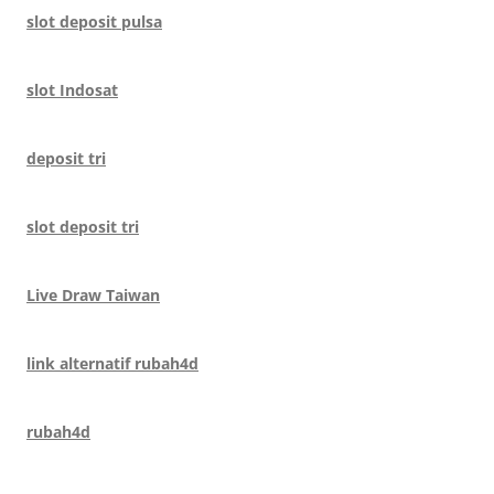
slot deposit pulsa
slot Indosat
deposit tri
slot deposit tri
Live Draw Taiwan
link alternatif rubah4d
rubah4d