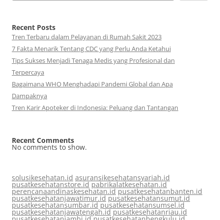
Recent Posts
Tren Terbaru dalam Pelayanan di Rumah Sakit 2023
7 Fakta Menarik Tentang CDC yang Perlu Anda Ketahui
Tips Sukses Menjadi Tenaga Medis yang Profesional dan
Terpercaya
Bagaimana WHO Menghadapi Pandemi Global dan Apa
Dampaknya
Tren Karir Apoteker di Indonesia: Peluang dan Tantangan
Recent Comments
No comments to show.
solusikesehatan.id
asuransikesehatansyariah.id
pusatkesehatanstore.id
pabrikalatkesehatan.id
perencanaandinaskesehatan.id
pusatkesehatanbanten.id
pusatkesehatanjawatimur.id
pusatkesehatansumut.id
pusatkesehatansumbar.id
pusatkesehatansumsel.id
pusatkesehatanjawatengah.id
pusatkesehatanriau.id
pusatkesehatanjambi.id
pusatkesehatanbengkulu.id