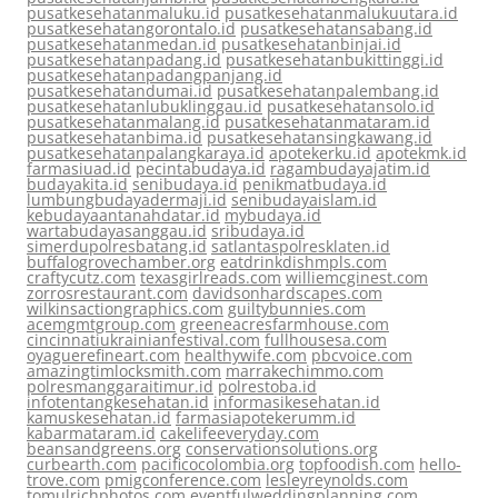
pusatkesehatanmaluku.id
pusatkesehatanmalukuutara.id
pusatkesehatangorontalo.id
pusatkesehatansabang.id
pusatkesehatanmedan.id
pusatkesehatanbinjai.id
pusatkesehatanpadang.id
pusatkesehatanbukittinggi.id
pusatkesehatanpadangpanjang.id
pusatkesehatandumai.id
pusatkesehatanpalembang.id
pusatkesehatanlubuklinggau.id
pusatkesehatansolo.id
pusatkesehatanmalang.id
pusatkesehatanmataram.id
pusatkesehatanbima.id
pusatkesehatansingkawang.id
pusatkesehatanpalangkaraya.id
apotekerku.id
apotekmk.id
farmasiuad.id
pecintabudaya.id
ragambudayajatim.id
budayakita.id
senibudaya.id
penikmatbudaya.id
lumbungbudayadermaji.id
senibudayaislam.id
kebudayaantanahdatar.id
mybudaya.id
wartabudayasanggau.id
sribudaya.id
simerdupolresbatang.id
satlantaspolresklaten.id
buffalogrovechamber.org
eatdrinkdishmpls.com
craftycutz.com
texasgirlreads.com
williemcginest.com
zorrosrestaurant.com
davidsonhardscapes.com
wilkinsactiongraphics.com
guiltybunnies.com
acemgmtgroup.com
greeneacresfarmhouse.com
cincinnatiukrainianfestival.com
fullhousesa.com
oyaguerefineart.com
healthywife.com
pbcvoice.com
amazingtimlocksmith.com
marrakechimmo.com
polresmanggaraitimur.id
polrestoba.id
infotentangkesehatan.id
informasikesehatan.id
kamuskesehatan.id
farmasiapotekerumm.id
kabarmataram.id
cakelifeeveryday.com
beansandgreens.org
conservationsolutions.org
curbearth.com
pacificocolombia.org
topfoodish.com
hello-
trove.com
pmigconference.com
lesleyreynolds.com
tomulrichphotos.com
eventfulweddingplanning.com