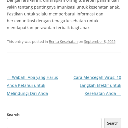
Dengan artikel ini, diharapkan orang tua lebih paham dan
yakin tentang pentingnya imunisasi untuk kesehatan anak.
Pastikan untuk selalu memperbarui informasi dan
berkomunikasi dengan tenaga kesehatan untuk
mendapatkan perawatan terbaik bagi anak.
This entry was posted in
Berita Kesehatan
on
September 8, 2025
.
Post
←
Wabah: Apa yang Harus
Cara Mencegah Virus: 10
navigation
Anda Ketahui untuk
Langkah Efektif untuk
Melindungi Diri Anda
Kesehatan Anda
→
Search
Search