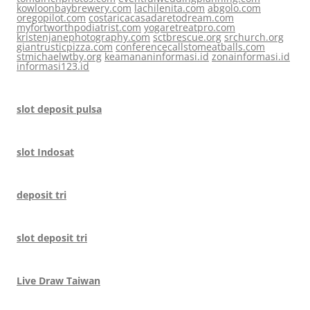
kowloonbaybrewery.com
lachilenita.com
abgolo.com
oregopilot.com
costaricacasadaretodream.com
myfortworthpodiatrist.com
yogaretreatpro.com
kristenjanephotography.com
sctbrescue.org
srchurch.org
giantrusticpizza.com
conferencecallstomeatballs.com
stmichaelwtby.org
keamananinformasi.id
zonainformasi.id
informasi123.id
slot deposit pulsa
slot Indosat
deposit tri
slot deposit tri
Live Draw Taiwan