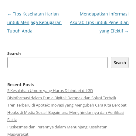
Post
←
Tips Kesehatan Harian
Mendapatkan Informasi
navigation
untuk Menjaga Kebugaran
Akurat: Tips untuk Penelitian
Tubuh Anda
yang Efektif
→
Search
Search
Recent Posts
5 Kesalahan Umum yang Harus Dihindari di IGD
Disinformasi dalam Dunia Digital: Dampak dan Solusi Terbaik
Tren Terbaru di Apotek: Inovasi yang Mengubah Cara Kita Berobat
Hoaks di Media Sosial: Bagaimana Menghindarinya dan Verifikasi
Fakta
Puskesmas dan Perannya dalam Menunjang Kesehatan
Masyarakat