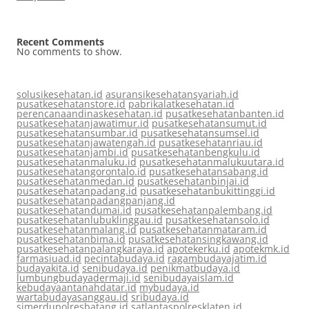
Recent Comments
No comments to show.
solusikesehatan.id
asuransikesehatansyariah.id
pusatkesehatanstore.id
pabrikalatkesehatan.id
perencanaandinaskesehatan.id
pusatkesehatanbanten.id
pusatkesehatanjawatimur.id
pusatkesehatansumut.id
pusatkesehatansumbar.id
pusatkesehatansumsel.id
pusatkesehatanjawatengah.id
pusatkesehatanriau.id
pusatkesehatanjambi.id
pusatkesehatanbengkulu.id
pusatkesehatanmaluku.id
pusatkesehatanmalukuutara.id
pusatkesehatangorontalo.id
pusatkesehatansabang.id
pusatkesehatanmedan.id
pusatkesehatanbinjai.id
pusatkesehatanpadang.id
pusatkesehatanbukittinggi.id
pusatkesehatanpadangpanjang.id
pusatkesehatandumai.id
pusatkesehatanpalembang.id
pusatkesehatanlubuklinggau.id
pusatkesehatansolo.id
pusatkesehatanmalang.id
pusatkesehatanmataram.id
pusatkesehatanbima.id
pusatkesehatansingkawang.id
pusatkesehatanpalangkaraya.id
apotekerku.id
apotekmk.id
farmasiuad.id
pecintabudaya.id
ragambudayajatim.id
budayakita.id
senibudaya.id
penikmatbudaya.id
lumbungbudayadermaji.id
senibudayaislam.id
kebudayaantanahdatar.id
mybudaya.id
wartabudayasanggau.id
sribudaya.id
simerdupolresbatang.id
satlantaspolresklaten.id