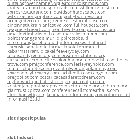
buffalogrovechamber.org
eatdrinkdishmpls.com
craftycutz.com
texasgirlreads.com
williemcginest.com
zorrosrestaurant.com
davidsonhardscapes.com
wilkinsactiongraphics.com
guiltybunnies.com
acemgmtgroup.com
greeneacresfarmhouse.com
cincinnatiukrainianfestival.com
fullhousesa.com
oyaguerefineart.com
healthywife.com
pbcvoice.com
amazingtimlocksmith.com
marrakechimmo.com
polresmanggaraitimur.id
polrestoba.id
infotentangkesehatan.id
informasikesehatan.id
kamuskesehatan.id
farmasiapotekerumm.id
kabarmataram.id
cakelifeeveryday.com
beansandgreens.org
conservationsolutions.org
curbearth.com
pacificocolombia.org
topfoodish.com
hello-
trove.com
pmigconference.com
lesleyreynolds.com
tomulrichphotos.com
eventfulweddingplanning.com
kowloonbaybrewery.com
lachilenita.com
abgolo.com
oregopilot.com
costaricacasadaretodream.com
myfortworthpodiatrist.com
yogaretreatpro.com
kristenjanephotography.com
sctbrescue.org
srchurch.org
giantrusticpizza.com
conferencecallstomeatballs.com
stmichaelwtby.org
keamananinformasi.id
zonainformasi.id
informasi123.id
slot deposit pulsa
slot Indosat