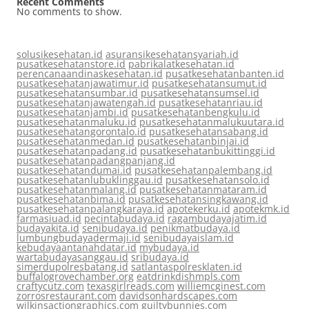
Recent Comments
No comments to show.
solusikesehatan.id
asuransikesehatansyariah.id
pusatkesehatanstore.id
pabrikalatkesehatan.id
perencanaandinaskesehatan.id
pusatkesehatanbanten.id
pusatkesehatanjawatimur.id
pusatkesehatansumut.id
pusatkesehatansumbar.id
pusatkesehatansumsel.id
pusatkesehatanjawatengah.id
pusatkesehatanriau.id
pusatkesehatanjambi.id
pusatkesehatanbengkulu.id
pusatkesehatanmaluku.id
pusatkesehatanmalukuutara.id
pusatkesehatangorontalo.id
pusatkesehatansabang.id
pusatkesehatanmedan.id
pusatkesehatanbinjai.id
pusatkesehatanpadang.id
pusatkesehatanbukittinggi.id
pusatkesehatanpadangpanjang.id
pusatkesehatandumai.id
pusatkesehatanpalembang.id
pusatkesehatanlubuklinggau.id
pusatkesehatansolo.id
pusatkesehatanmalang.id
pusatkesehatanmataram.id
pusatkesehatanbima.id
pusatkesehatansingkawang.id
pusatkesehatanpalangkaraya.id
apotekerku.id
apotekmk.id
farmasiuad.id
pecintabudaya.id
ragambudayajatim.id
budayakita.id
senibudaya.id
penikmatbudaya.id
lumbungbudayadermaji.id
senibudayaislam.id
kebudayaantanahdatar.id
mybudaya.id
wartabudayasanggau.id
sribudaya.id
simerdupolresbatang.id
satlantaspolresklaten.id
buffalogrovechamber.org
eatdrinkdishmpls.com
craftycutz.com
texasgirlreads.com
williemcginest.com
zorrosrestaurant.com
davidsonhardscapes.com
wilkinsactiongraphics.com
guiltybunnies.com