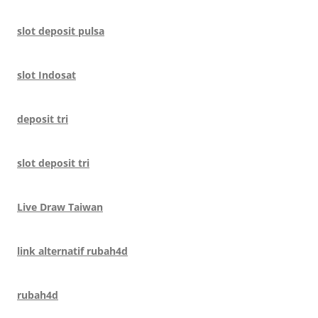
slot deposit pulsa
slot Indosat
deposit tri
slot deposit tri
Live Draw Taiwan
link alternatif rubah4d
rubah4d