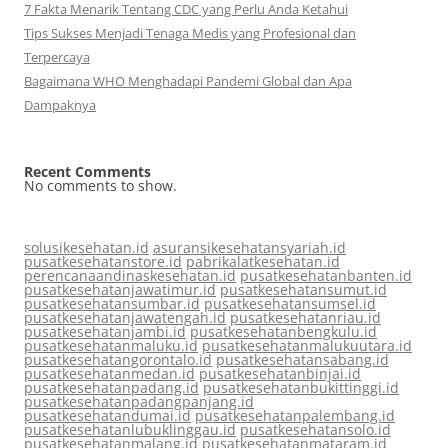
7 Fakta Menarik Tentang CDC yang Perlu Anda Ketahui
Tips Sukses Menjadi Tenaga Medis yang Profesional dan
Terpercaya
Bagaimana WHO Menghadapi Pandemi Global dan Apa
Dampaknya
Recent Comments
No comments to show.
solusikesehatan.id
asuransikesehatansyariah.id
pusatkesehatanstore.id
pabrikalatkesehatan.id
perencanaandinaskesehatan.id
pusatkesehatanbanten.id
pusatkesehatanjawatimur.id
pusatkesehatansumut.id
pusatkesehatansumbar.id
pusatkesehatansumsel.id
pusatkesehatanjawatengah.id
pusatkesehatanriau.id
pusatkesehatanjambi.id
pusatkesehatanbengkulu.id
pusatkesehatanmaluku.id
pusatkesehatanmalukuutara.id
pusatkesehatangorontalo.id
pusatkesehatansabang.id
pusatkesehatanmedan.id
pusatkesehatanbinjai.id
pusatkesehatanpadang.id
pusatkesehatanbukittinggi.id
pusatkesehatanpadangpanjang.id
pusatkesehatandumai.id
pusatkesehatanpalembang.id
pusatkesehatanlubuklinggau.id
pusatkesehatansolo.id
pusatkesehatanmalang.id
pusatkesehatanmataram.id