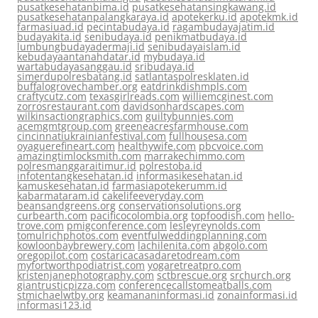
pusatkesehatanbima.id
pusatkesehatansingkawang.id
pusatkesehatanpalangkaraya.id
apotekerku.id
apotekmk.id
farmasiuad.id
pecintabudaya.id
ragambudayajatim.id
budayakita.id
senibudaya.id
penikmatbudaya.id
lumbungbudayadermaji.id
senibudayaislam.id
kebudayaantanahdatar.id
mybudaya.id
wartabudayasanggau.id
sribudaya.id
simerdupolresbatang.id
satlantaspolresklaten.id
buffalogrovechamber.org
eatdrinkdishmpls.com
craftycutz.com
texasgirlreads.com
williemcginest.com
zorrosrestaurant.com
davidsonhardscapes.com
wilkinsactiongraphics.com
guiltybunnies.com
acemgmtgroup.com
greeneacresfarmhouse.com
cincinnatiukrainianfestival.com
fullhousesa.com
oyaguerefineart.com
healthywife.com
pbcvoice.com
amazingtimlocksmith.com
marrakechimmo.com
polresmanggaraitimur.id
polrestoba.id
infotentangkesehatan.id
informasikesehatan.id
kamuskesehatan.id
farmasiapotekerumm.id
kabarmataram.id
cakelifeeveryday.com
beansandgreens.org
conservationsolutions.org
curbearth.com
pacificocolombia.org
topfoodish.com
hello-
trove.com
pmigconference.com
lesleyreynolds.com
tomulrichphotos.com
eventfulweddingplanning.com
kowloonbaybrewery.com
lachilenita.com
abgolo.com
oregopilot.com
costaricacasadaretodream.com
myfortworthpodiatrist.com
yogaretreatpro.com
kristenjanephotography.com
sctbrescue.org
srchurch.org
giantrusticpizza.com
conferencecallstomeatballs.com
stmichaelwtby.org
keamananinformasi.id
zonainformasi.id
informasi123.id