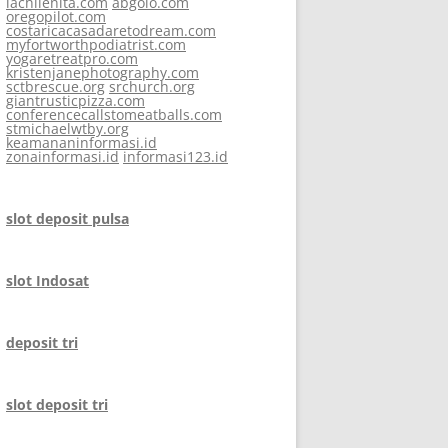
lachilenita.com
abgolo.com
oregopilot.com
costaricacasadaretodream.com
myfortworthpodiatrist.com
yogaretreatpro.com
kristenjanephotography.com
sctbrescue.org
srchurch.org
giantrusticpizza.com
conferencecallstomeatballs.com
stmichaelwtby.org
keamananinformasi.id
zonainformasi.id
informasi123.id
slot deposit pulsa
slot Indosat
deposit tri
slot deposit tri