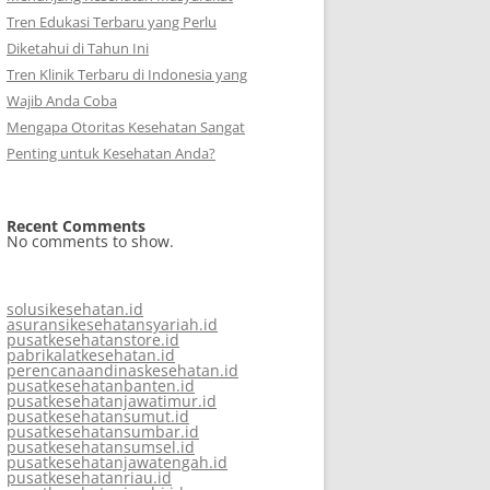
Tren Edukasi Terbaru yang Perlu
Diketahui di Tahun Ini
Tren Klinik Terbaru di Indonesia yang
Wajib Anda Coba
Mengapa Otoritas Kesehatan Sangat
Penting untuk Kesehatan Anda?
Recent Comments
No comments to show.
solusikesehatan.id
asuransikesehatansyariah.id
pusatkesehatanstore.id
pabrikalatkesehatan.id
perencanaandinaskesehatan.id
pusatkesehatanbanten.id
pusatkesehatanjawatimur.id
pusatkesehatansumut.id
pusatkesehatansumbar.id
pusatkesehatansumsel.id
pusatkesehatanjawatengah.id
pusatkesehatanriau.id