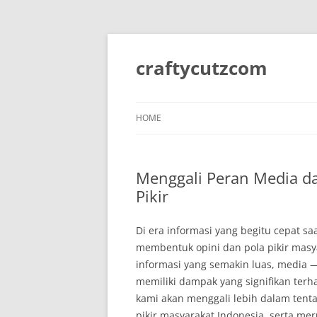
Skip
to
content
craftycutzcom
HOME
Menggali Peran Media d
Pikir
Di era informasi yang begitu cepat 
membentuk opini dan pola pikir masya
informasi yang semakin luas, media — 
memiliki dampak yang signifikan terh
kami akan menggali lebih dalam ten
pikir masyarakat Indonesia, serta me