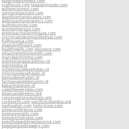
eatdrinkdishmpls.com
craftycutz.com
texasgirlreads.com
williemcginest.com
zorrosrestaurant.com
davidsonhardscapes.com
wilkinsactiongraphics.com
guiltybunnies.com
acemgmtgroup.com
greeneacresfarmhouse.com
cincinnatiukrainianfestival.com
fullhousesa.com
oyaguerefineart.com
healthywife.com
pbcvoice.com
amazingtimlocksmith.com
marrakechimmo.com
polresmanggaraitimur.id
polrestoba.id
infotentangkesehatan.id
informasikesehatan.id
kamuskesehatan.id
farmasiapotekerumm.id
kabarmataram.id
cakelifeeveryday.com
beansandgreens.org
conservationsolutions.org
curbearth.com
pacificocolombia.org
topfoodish.com
hello-trove.com
pmigconference.com
lesleyreynolds.com
tomulrichphotos.com
eventfulweddingplanning.com
kowloonbaybrewery.com