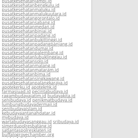
pusatkesehatanjambi.id
pusatkesehatanbengkulu.id
pusatkesehatanmaluku.id
pusatkesehatanmalukuutara.id
pusatkesehatangorontalo.id
pusatkesehatansabang.id
pusatkesehatanmedan.id
pusatkesehatanbinjai.id
pusatkesehatanpadang.id
pusatkesehatanbukittinggi.id
pusatkesehatanpadangpanjang.id
pusatkesehatandumai.id
pusatkesehatanpalembang.id
pusatkesehatanlubuklinggau.id
pusatkesehatansolo.id
pusatkesehatanmalang.id
pusatkesehatanmataram.id
pusatkesehatanbima.id
pusatkesehatansingkawang.id
pusatkesehatanpalangkaraya.id
apotekerku.id
apotekmk.id
farmasiuad.id
pecintabudaya.id
ragambudayajatim.id
budayakita.id
senibudaya.id
penikmatbudaya.id
lumbungbudayadermaji.id
senibudayaislam.id
kebudayaantanahdatar.id
mybudaya.id
wartabudayasanggau.id
sribudaya.id
simerdupolresbatang.id
satlantaspolresklaten.id
buffalogrovechamber.org