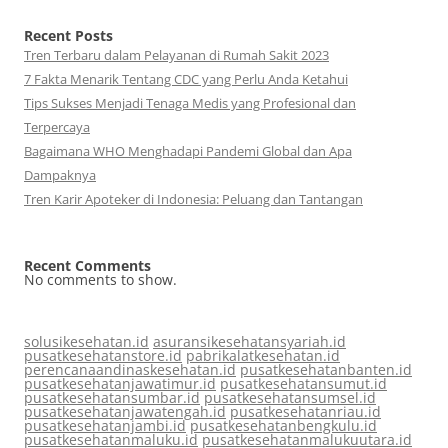
Recent Posts
Tren Terbaru dalam Pelayanan di Rumah Sakit 2023
7 Fakta Menarik Tentang CDC yang Perlu Anda Ketahui
Tips Sukses Menjadi Tenaga Medis yang Profesional dan
Terpercaya
Bagaimana WHO Menghadapi Pandemi Global dan Apa
Dampaknya
Tren Karir Apoteker di Indonesia: Peluang dan Tantangan
Recent Comments
No comments to show.
solusikesehatan.id
asuransikesehatansyariah.id
pusatkesehatanstore.id
pabrikalatkesehatan.id
perencanaandinaskesehatan.id
pusatkesehatanbanten.id
pusatkesehatanjawatimur.id
pusatkesehatansumut.id
pusatkesehatansumbar.id
pusatkesehatansumsel.id
pusatkesehatanjawatengah.id
pusatkesehatanriau.id
pusatkesehatanjambi.id
pusatkesehatanbengkulu.id
pusatkesehatanmaluku.id
pusatkesehatanmalukuutara.id