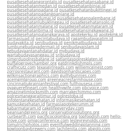
pusatkesehatangorontalo.id
pusatkesehatansabang.id
pusatkesehatanmedan.id
pusatkesehatanbinjai.id
pusatkesehatanpadang.id
pusatkesehatanbukittinggi.id
pusatkesehatanpadangpanjang.id
pusatkesehatandumai.id
pusatkesehatanpalembang.id
pusatkesehatanlubuklinggau.id
pusatkesehatansolo.id
pusatkesehatanmalang.id
pusatkesehatanmataram.id
pusatkesehatanbima.id
pusatkesehatansingkawang.id
pusatkesehatanpalangkaraya.id
apotekerku.id
apotekmk.id
farmasiuad.id
pecintabudaya.id
ragambudayajatim.id
budayakita.id
senibudaya.id
penikmatbudaya.id
lumbungbudayadermaji.id
senibudayaislam.id
kebudayaantanahdatar.id
mybudaya.id
wartabudayasanggau.id
sribudaya.id
simerdupolresbatang.id
satlantaspolresklaten.id
buffalogrovechamber.org
eatdrinkdishmpls.com
craftycutz.com
texasgirlreads.com
williemcginest.com
zorrosrestaurant.com
davidsonhardscapes.com
wilkinsactiongraphics.com
guiltybunnies.com
acemgmtgroup.com
greeneacresfarmhouse.com
cincinnatiukrainianfestival.com
fullhousesa.com
oyaguerefineart.com
healthywife.com
pbcvoice.com
amazingtimlocksmith.com
marrakechimmo.com
polresmanggaraitimur.id
polrestoba.id
infotentangkesehatan.id
informasikesehatan.id
kamuskesehatan.id
farmasiapotekerumm.id
kabarmataram.id
cakelifeeveryday.com
beansandgreens.org
conservationsolutions.org
curbearth.com
pacificocolombia.org
topfoodish.com
hello-
trove.com
pmigconference.com
lesleyreynolds.com
tomulrichphotos.com
eventfulweddingplanning.com
kowloonbaybrewery.com
lachilenita.com
abgolo.com