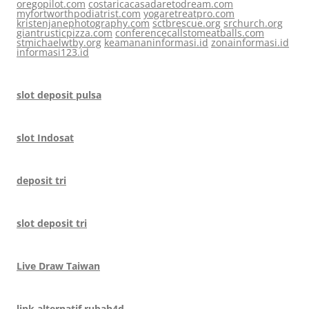
oregopilot.com
costaricacasadaretodream.com
myfortworthpodiatrist.com
yogaretreatpro.com
kristenjanephotography.com
sctbrescue.org
srchurch.org
giantrusticpizza.com
conferencecallstomeatballs.com
stmichaelwtby.org
keamananinformasi.id
zonainformasi.id
informasi123.id
slot deposit pulsa
slot Indosat
deposit tri
slot deposit tri
Live Draw Taiwan
link alternatif rubah4d