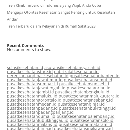
Tren Klinik Terbaru di Indonesia yang Wajib Anda Coba
Mengapa Otoritas Kesehatan Sangat Penting untuk Kesehatan
Anda?
Tren Terbaru dalam Pelayanan di Rumah Sakit 2023
Recent Comments
No comments to show.
solusikesehatan.id
asuransikesehatansyariah.id
pusatkesehatanstore.id
pabrikalatkesehatan.id
perencanaandinaskesehatan.id
pusatkesehatanbanten.id
pusatkesehatanjawatimur.id
pusatkesehatansumut.id
pusatkesehatansumbar.id
pusatkesehatansumsel.id
pusatkesehatanjawatengah.id
pusatkesehatanriau.id
pusatkesehatanjambi.id
pusatkesehatanbengkulu.id
pusatkesehatanmaluku.id
pusatkesehatanmalukuutara.id
pusatkesehatangorontalo.id
pusatkesehatansabang.id
pusatkesehatanmedan.id
pusatkesehatanbinjai.id
pusatkesehatanpadang.id
pusatkesehatanbukittinggi.id
pusatkesehatanpadangpanjang.id
pusatkesehatandumai.id
pusatkesehatanpalembang.id
pusatkesehatanlubuklinggau.id
pusatkesehatansolo.id
pusatkesehatanmalang.id
pusatkesehatanmataram.id
pusatkesehatanbima.id
pusatkesehatansingkawang.id