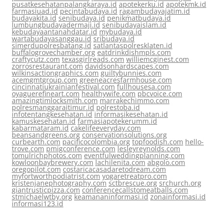
pusatkesehatanpalangkaraya.id
apotekerku.id
apotekmk.id
farmasiuad.id
pecintabudaya.id
ragambudayajatim.id
budayakita.id
senibudaya.id
penikmatbudaya.id
lumbungbudayadermaji.id
senibudayaislam.id
kebudayaantanahdatar.id
mybudaya.id
wartabudayasanggau.id
sribudaya.id
simerdupolresbatang.id
satlantaspolresklaten.id
buffalogrovechamber.org
eatdrinkdishmpls.com
craftycutz.com
texasgirlreads.com
williemcginest.com
zorrosrestaurant.com
davidsonhardscapes.com
wilkinsactiongraphics.com
guiltybunnies.com
acemgmtgroup.com
greeneacresfarmhouse.com
cincinnatiukrainianfestival.com
fullhousesa.com
oyaguerefineart.com
healthywife.com
pbcvoice.com
amazingtimlocksmith.com
marrakechimmo.com
polresmanggaraitimur.id
polrestoba.id
infotentangkesehatan.id
informasikesehatan.id
kamuskesehatan.id
farmasiapotekerumm.id
kabarmataram.id
cakelifeeveryday.com
beansandgreens.org
conservationsolutions.org
curbearth.com
pacificocolombia.org
topfoodish.com
hello-
trove.com
pmigconference.com
lesleyreynolds.com
tomulrichphotos.com
eventfulweddingplanning.com
kowloonbaybrewery.com
lachilenita.com
abgolo.com
oregopilot.com
costaricacasadaretodream.com
myfortworthpodiatrist.com
yogaretreatpro.com
kristenjanephotography.com
sctbrescue.org
srchurch.org
giantrusticpizza.com
conferencecallstomeatballs.com
stmichaelwtby.org
keamananinformasi.id
zonainformasi.id
informasi123.id