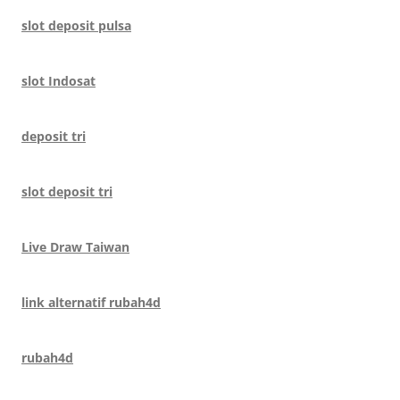
slot deposit pulsa
slot Indosat
deposit tri
slot deposit tri
Live Draw Taiwan
link alternatif rubah4d
rubah4d