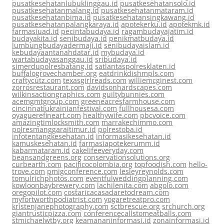
pusatkesehatanlubuklinggau.id
pusatkesehatansolo.id
pusatkesehatanmalang.id
pusatkesehatanmataram.id
pusatkesehatanbima.id
pusatkesehatansingkawang.id
pusatkesehatanpalangkaraya.id
apotekerku.id
apotekmk.id
farmasiuad.id
pecintabudaya.id
ragambudayajatim.id
budayakita.id
senibudaya.id
penikmatbudaya.id
lumbungbudayadermaji.id
senibudayaislam.id
kebudayaantanahdatar.id
mybudaya.id
wartabudayasanggau.id
sribudaya.id
simerdupolresbatang.id
satlantaspolresklaten.id
buffalogrovechamber.org
eatdrinkdishmpls.com
craftycutz.com
texasgirlreads.com
williemcginest.com
zorrosrestaurant.com
davidsonhardscapes.com
wilkinsactiongraphics.com
guiltybunnies.com
acemgmtgroup.com
greeneacresfarmhouse.com
cincinnatiukrainianfestival.com
fullhousesa.com
oyaguerefineart.com
healthywife.com
pbcvoice.com
amazingtimlocksmith.com
marrakechimmo.com
polresmanggaraitimur.id
polrestoba.id
infotentangkesehatan.id
informasikesehatan.id
kamuskesehatan.id
farmasiapotekerumm.id
kabarmataram.id
cakelifeeveryday.com
beansandgreens.org
conservationsolutions.org
curbearth.com
pacificocolombia.org
topfoodish.com
hello-
trove.com
pmigconference.com
lesleyreynolds.com
tomulrichphotos.com
eventfulweddingplanning.com
kowloonbaybrewery.com
lachilenita.com
abgolo.com
oregopilot.com
costaricacasadaretodream.com
myfortworthpodiatrist.com
yogaretreatpro.com
kristenjanephotography.com
sctbrescue.org
srchurch.org
giantrusticpizza.com
conferencecallstomeatballs.com
stmichaelwtby.org
keamananinformasi.id
zonainformasi.id