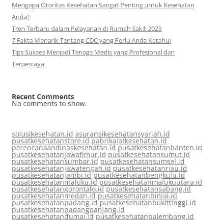
Mengapa Otoritas Kesehatan Sangat Penting untuk Kesehatan
Anda?
Tren Terbaru dalam Pelayanan di Rumah Sakit 2023
7 Fakta Menarik Tentang CDC yang Perlu Anda Ketahui
Tips Sukses Menjadi Tenaga Medis yang Profesional dan
Terpercaya
Recent Comments
No comments to show.
solusikesehatan.id
asuransikesehatansyariah.id
pusatkesehatanstore.id
pabrikalatkesehatan.id
perencanaandinaskesehatan.id
pusatkesehatanbanten.id
pusatkesehatanjawatimur.id
pusatkesehatansumut.id
pusatkesehatansumbar.id
pusatkesehatansumsel.id
pusatkesehatanjawatengah.id
pusatkesehatanriau.id
pusatkesehatanjambi.id
pusatkesehatanbengkulu.id
pusatkesehatanmaluku.id
pusatkesehatanmalukuutara.id
pusatkesehatangorontalo.id
pusatkesehatansabang.id
pusatkesehatanmedan.id
pusatkesehatanbinjai.id
pusatkesehatanpadang.id
pusatkesehatanbukittinggi.id
pusatkesehatanpadangpanjang.id
pusatkesehatandumai.id
pusatkesehatanpalembang.id