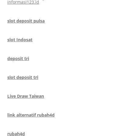
informasi123.id
slot deposit pulsa
slot Indosat
deposit tri
slot deposit tri
Live Draw Taiwan
link alternatif rubah4d
rubah4d