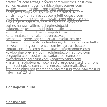
craftycutz.com
texasgirlreads.com
williemcginest.com
zorrosrestaurant.com
davidsonhardscapes.com
wilkinsactiongraphics.com
guiltybunnies.com
acemgmtgroup.com
greeneacresfarmhouse.com
cincinnatiukrainianfestival.com
fullhousesa.com
oyaguerefineart.com
healthywife.com
pbcvoice.com
amazingtimlocksmith.com
marrakechimmo.com
polresmanggaraitimur.id
polrestoba.id
infotentangkesehatan.id
informasikesehatan.id
kamuskesehatan.id
farmasiapotekerumm.id
kabarmataram.id
cakelifeeveryday.com
beansandgreens.org
conservationsolutions.org
curbearth.com
pacificocolombia.org
topfoodish.com
hello-
trove.com
pmigconference.com
lesleyreynolds.com
tomulrichphotos.com
eventfulweddingplanning.com
kowloonbaybrewery.com
lachilenita.com
abgolo.com
oregopilot.com
costaricacasadaretodream.com
myfortworthpodiatrist.com
yogaretreatpro.com
kristenjanephotography.com
sctbrescue.org
srchurch.org
giantrusticpizza.com
conferencecallstomeatballs.com
stmichaelwtby.org
keamananinformasi.id
zonainformasi.id
informasi123.id
slot deposit pulsa
slot Indosat