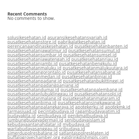
Recent Comments
No comments to show.
solusikesehatan.id
asuransikesehatansyariah.id
pusatkesehatanstore.id
pabrikalatkesehatan.id
perencanaandinaskesehatan.id
pusatkesehatanbanten.id
pusatkesehatanjawatimur.id
pusatkesehatansumut.id
pusatkesehatansumbar.id
pusatkesehatansumsel.id
pusatkesehatanjawatengah.id
pusatkesehatanriau.id
pusatkesehatanjambi.id
pusatkesehatanbengkulu.id
pusatkesehatanmaluku.id
pusatkesehatanmalukuutara.id
pusatkesehatangorontalo.id
pusatkesehatansabang.id
pusatkesehatanmedan.id
pusatkesehatanbinjai.id
pusatkesehatanpadang.id
pusatkesehatanbukittinggi.id
pusatkesehatanpadangpanjang.id
pusatkesehatandumai.id
pusatkesehatanpalembang.id
pusatkesehatanlubuklinggau.id
pusatkesehatansolo.id
pusatkesehatanmalang.id
pusatkesehatanmataram.id
pusatkesehatanbima.id
pusatkesehatansingkawang.id
pusatkesehatanpalangkaraya.id
apotekerku.id
apotekmk.id
farmasiuad.id
pecintabudaya.id
ragambudayajatim.id
budayakita.id
senibudaya.id
penikmatbudaya.id
lumbungbudayadermaji.id
senibudayaislam.id
kebudayaantanahdatar.id
mybudaya.id
wartabudayasanggau.id
sribudaya.id
simerdupolresbatang.id
satlantaspolresklaten.id
buffalogrovechamber.org
eatdrinkdishmpls.com