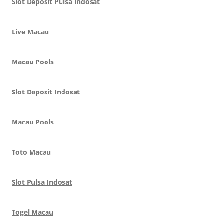
Slot Deposit Pulsa Indosat
Live Macau
Macau Pools
Slot Deposit Indosat
Macau Pools
Toto Macau
Slot Pulsa Indosat
Togel Macau