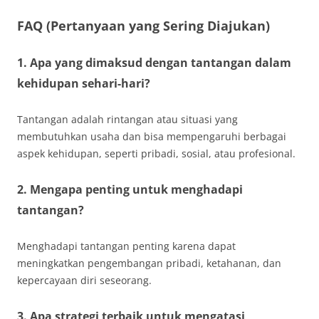
FAQ (Pertanyaan yang Sering Diajukan)
1. Apa yang dimaksud dengan tantangan dalam
kehidupan sehari-hari?
Tantangan adalah rintangan atau situasi yang
membutuhkan usaha dan bisa mempengaruhi berbagai
aspek kehidupan, seperti pribadi, sosial, atau profesional.
2. Mengapa penting untuk menghadapi
tantangan?
Menghadapi tantangan penting karena dapat
meningkatkan pengembangan pribadi, ketahanan, dan
kepercayaan diri seseorang.
3. Apa strategi terbaik untuk mengatasi