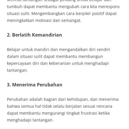
tumbuh dapat membantu mengubah cara kita merespons
situasi sulit. Mengembangkan cara berpikir positif dapat
meningkatkan motivasi dan semangat.
2. Berlatih Kemandirian
Belajar untuk mandiri dan mengandalkan diri sendiri
dalam situasi sulit dapat membantu membangun
kepercayaan diri dan keberanian untuk menghadapi
tantangan.
3. Menerima Perubahan
Perubahan adalah bagian dari kehidupan, dan menerima
bahwa semua hal tidak selalu berjalan sesuai rencana
dapat membantu mengurangi tingkat frustrasi ketika
menghadapi tantangan.