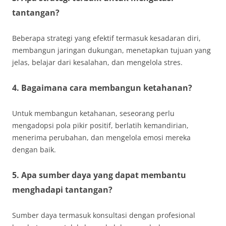
tantangan?
Beberapa strategi yang efektif termasuk kesadaran diri,
membangun jaringan dukungan, menetapkan tujuan yang
jelas, belajar dari kesalahan, dan mengelola stres.
4. Bagaimana cara membangun ketahanan?
Untuk membangun ketahanan, seseorang perlu
mengadopsi pola pikir positif, berlatih kemandirian,
menerima perubahan, dan mengelola emosi mereka
dengan baik.
5. Apa sumber daya yang dapat membantu
menghadapi tantangan?
Sumber daya termasuk konsultasi dengan profesional