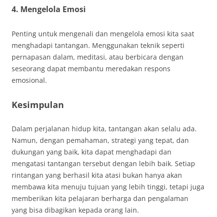
4. Mengelola Emosi
Penting untuk mengenali dan mengelola emosi kita saat
menghadapi tantangan. Menggunakan teknik seperti
pernapasan dalam, meditasi, atau berbicara dengan
seseorang dapat membantu meredakan respons
emosional.
Kesimpulan
Dalam perjalanan hidup kita, tantangan akan selalu ada.
Namun, dengan pemahaman, strategi yang tepat, dan
dukungan yang baik, kita dapat menghadapi dan
mengatasi tantangan tersebut dengan lebih baik. Setiap
rintangan yang berhasil kita atasi bukan hanya akan
membawa kita menuju tujuan yang lebih tinggi, tetapi juga
memberikan kita pelajaran berharga dan pengalaman
yang bisa dibagikan kepada orang lain.