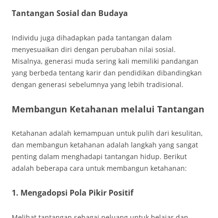
Tantangan Sosial dan Budaya
Individu juga dihadapkan pada tantangan dalam
menyesuaikan diri dengan perubahan nilai sosial.
Misalnya, generasi muda sering kali memiliki pandangan
yang berbeda tentang karir dan pendidikan dibandingkan
dengan generasi sebelumnya yang lebih tradisional.
Membangun Ketahanan melalui Tantangan
Ketahanan adalah kemampuan untuk pulih dari kesulitan,
dan membangun ketahanan adalah langkah yang sangat
penting dalam menghadapi tantangan hidup. Berikut
adalah beberapa cara untuk membangun ketahanan:
1. Mengadopsi Pola Pikir Positif
Melihat tantangan sebagai peluang untuk belajar dan