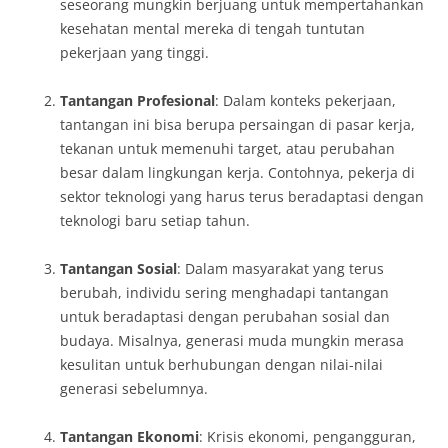
seseorang mungkin berjuang untuk mempertahankan
kesehatan mental mereka di tengah tuntutan
pekerjaan yang tinggi.
Tantangan Profesional
: Dalam konteks pekerjaan,
tantangan ini bisa berupa persaingan di pasar kerja,
tekanan untuk memenuhi target, atau perubahan
besar dalam lingkungan kerja. Contohnya, pekerja di
sektor teknologi yang harus terus beradaptasi dengan
teknologi baru setiap tahun.
Tantangan Sosial
: Dalam masyarakat yang terus
berubah, individu sering menghadapi tantangan
untuk beradaptasi dengan perubahan sosial dan
budaya. Misalnya, generasi muda mungkin merasa
kesulitan untuk berhubungan dengan nilai-nilai
generasi sebelumnya.
Tantangan Ekonomi
: Krisis ekonomi, pengangguran,