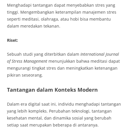
Menghadapi tantangan dapat menyebabkan stres yang
tinggi. Mengembangkan keterampilan manajemen stres
seperti meditasi, olahraga, atau hobi bisa membantu
dalam meredakan tekanan.
Riset:
Sebuah studi yang diterbitkan dalam
International Journal
of Stress Management
menunjukkan bahwa meditasi dapat
mengurangi tingkat stres dan meningkatkan ketenangan
pikiran seseorang.
Tantangan dalam Konteks Modern
Dalam era digital saat ini, individu menghadapi tantangan
yang lebih kompleks. Perubahan teknologi, tantangan
kesehatan mental, dan dinamika sosial yang berubah
setiap saat merupakan beberapa di antaranya.