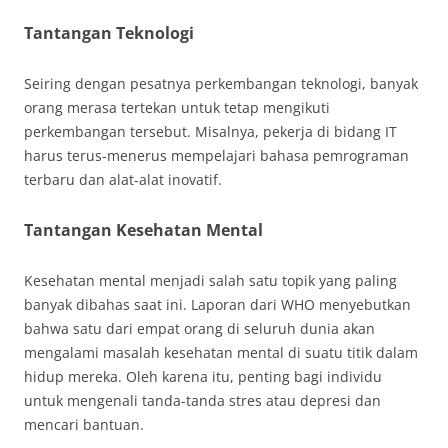
Tantangan Teknologi
Seiring dengan pesatnya perkembangan teknologi, banyak
orang merasa tertekan untuk tetap mengikuti
perkembangan tersebut. Misalnya, pekerja di bidang IT
harus terus-menerus mempelajari bahasa pemrograman
terbaru dan alat-alat inovatif.
Tantangan Kesehatan Mental
Kesehatan mental menjadi salah satu topik yang paling
banyak dibahas saat ini. Laporan dari WHO menyebutkan
bahwa satu dari empat orang di seluruh dunia akan
mengalami masalah kesehatan mental di suatu titik dalam
hidup mereka. Oleh karena itu, penting bagi individu
untuk mengenali tanda-tanda stres atau depresi dan
mencari bantuan.