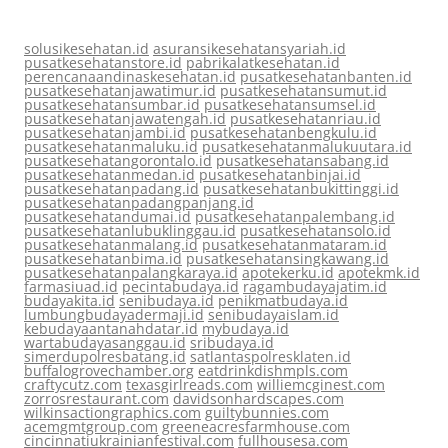
solusikesehatan.id
asuransikesehatansyariah.id
pusatkesehatanstore.id
pabrikalatkesehatan.id
perencanaandinaskesehatan.id
pusatkesehatanbanten.id
pusatkesehatanjawatimur.id
pusatkesehatansumut.id
pusatkesehatansumbar.id
pusatkesehatansumsel.id
pusatkesehatanjawatengah.id
pusatkesehatanriau.id
pusatkesehatanjambi.id
pusatkesehatanbengkulu.id
pusatkesehatanmaluku.id
pusatkesehatanmalukuutara.id
pusatkesehatangorontalo.id
pusatkesehatansabang.id
pusatkesehatanmedan.id
pusatkesehatanbinjai.id
pusatkesehatanpadang.id
pusatkesehatanbukittinggi.id
pusatkesehatanpadangpanjang.id
pusatkesehatandumai.id
pusatkesehatanpalembang.id
pusatkesehatanlubuklinggau.id
pusatkesehatansolo.id
pusatkesehatanmalang.id
pusatkesehatanmataram.id
pusatkesehatanbima.id
pusatkesehatansingkawang.id
pusatkesehatanpalangkaraya.id
apotekerku.id
apotekmk.id
farmasiuad.id
pecintabudaya.id
ragambudayajatim.id
budayakita.id
senibudaya.id
penikmatbudaya.id
lumbungbudayadermaji.id
senibudayaislam.id
kebudayaantanahdatar.id
mybudaya.id
wartabudayasanggau.id
sribudaya.id
simerdupolresbatang.id
satlantaspolresklaten.id
buffalogrovechamber.org
eatdrinkdishmpls.com
craftycutz.com
texasgirlreads.com
williemcginest.com
zorrosrestaurant.com
davidsonhardscapes.com
wilkinsactiongraphics.com
guiltybunnies.com
acemgmtgroup.com
greeneacresfarmhouse.com
cincinnatiukrainianfestival.com
fullhousesa.com