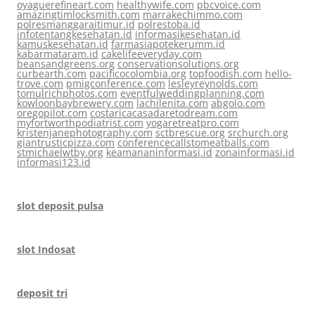
oyaguerefineart.com
healthywife.com
pbcvoice.com
amazingtimlocksmith.com
marrakechimmo.com
polresmanggaraitimur.id
polrestoba.id
infotentangkesehatan.id
informasikesehatan.id
kamuskesehatan.id
farmasiapotekerumm.id
kabarmataram.id
cakelifeeveryday.com
beansandgreens.org
conservationsolutions.org
curbearth.com
pacificocolombia.org
topfoodish.com
hello-
trove.com
pmigconference.com
lesleyreynolds.com
tomulrichphotos.com
eventfulweddingplanning.com
kowloonbaybrewery.com
lachilenita.com
abgolo.com
oregopilot.com
costaricacasadaretodream.com
myfortworthpodiatrist.com
yogaretreatpro.com
kristenjanephotography.com
sctbrescue.org
srchurch.org
giantrusticpizza.com
conferencecallstomeatballs.com
stmichaelwtby.org
keamananinformasi.id
zonainformasi.id
informasi123.id
slot deposit pulsa
slot Indosat
deposit tri