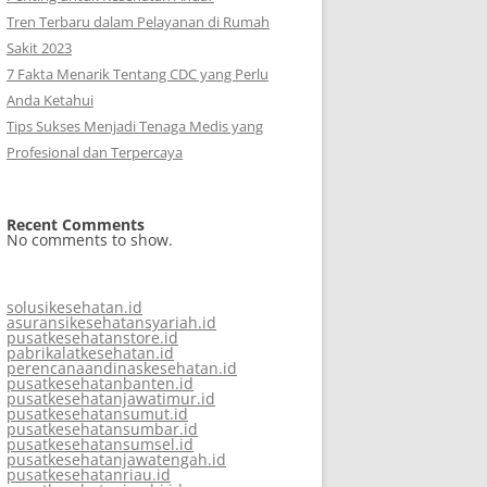
Tren Terbaru dalam Pelayanan di Rumah
Sakit 2023
7 Fakta Menarik Tentang CDC yang Perlu
Anda Ketahui
Tips Sukses Menjadi Tenaga Medis yang
Profesional dan Terpercaya
Recent Comments
No comments to show.
solusikesehatan.id
asuransikesehatansyariah.id
pusatkesehatanstore.id
pabrikalatkesehatan.id
perencanaandinaskesehatan.id
pusatkesehatanbanten.id
pusatkesehatanjawatimur.id
pusatkesehatansumut.id
pusatkesehatansumbar.id
pusatkesehatansumsel.id
pusatkesehatanjawatengah.id
pusatkesehatanriau.id