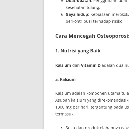
Obat-obatan
: Penggunaan obat 
kesehatan tulang.
Gaya hidup
: Kebiasaan merokok
berkontribusi terhadap risiko.
Cara Mencegah Osteoporosi
1. Nutrisi yang Baik
Kalsium
dan
Vitamin D
adalah dua nu
a. Kalsium
Kalsium adalah komponen utama tula
Asupan kalsium yang direkomendasika
1300 mg per hari, tergantung pada us
termasuk:
Susu dan produk olahannya (yogu