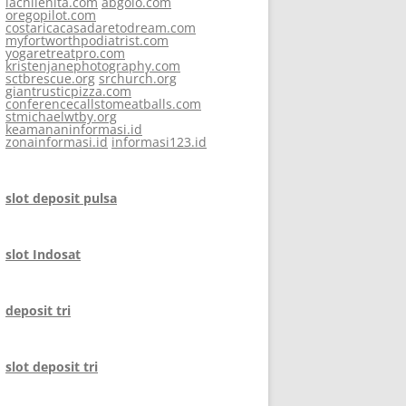
lachilenita.com
abgolo.com
oregopilot.com
costaricacasadaretodream.com
myfortworthpodiatrist.com
yogaretreatpro.com
kristenjanephotography.com
sctbrescue.org
srchurch.org
giantrusticpizza.com
conferencecallstomeatballs.com
stmichaelwtby.org
keamananinformasi.id
zonainformasi.id
informasi123.id
slot deposit pulsa
slot Indosat
deposit tri
slot deposit tri