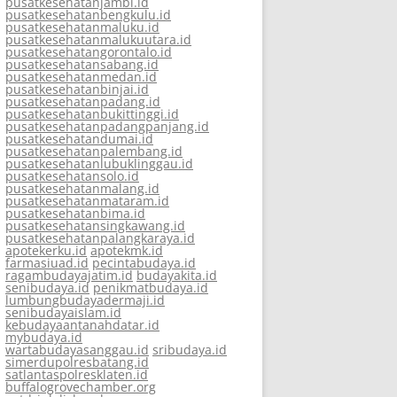
pusatkesehatanjambi.id
pusatkesehatanbengkulu.id
pusatkesehatanmaluku.id
pusatkesehatanmalukuutara.id
pusatkesehatangorontalo.id
pusatkesehatansabang.id
pusatkesehatanmedan.id
pusatkesehatanbinjai.id
pusatkesehatanpadang.id
pusatkesehatanbukittinggi.id
pusatkesehatanpadangpanjang.id
pusatkesehatandumai.id
pusatkesehatanpalembang.id
pusatkesehatanlubuklinggau.id
pusatkesehatansolo.id
pusatkesehatanmalang.id
pusatkesehatanmataram.id
pusatkesehatanbima.id
pusatkesehatansingkawang.id
pusatkesehatanpalangkaraya.id
apotekerku.id
apotekmk.id
farmasiuad.id
pecintabudaya.id
ragambudayajatim.id
budayakita.id
senibudaya.id
penikmatbudaya.id
lumbungbudayadermaji.id
senibudayaislam.id
kebudayaantanahdatar.id
mybudaya.id
wartabudayasanggau.id
sribudaya.id
simerdupolresbatang.id
satlantaspolresklaten.id
buffalogrovechamber.org