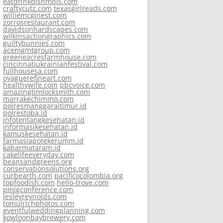
eatdrinkdishmpls.com
craftycutz.com
texasgirlreads.com
williemcginest.com
zorrosrestaurant.com
davidsonhardscapes.com
wilkinsactiongraphics.com
guiltybunnies.com
acemgmtgroup.com
greeneacresfarmhouse.com
cincinnatiukrainianfestival.com
fullhousesa.com
oyaguerefineart.com
healthywife.com
pbcvoice.com
amazingtimlocksmith.com
marrakechimmo.com
polresmanggaraitimur.id
polrestoba.id
infotentangkesehatan.id
informasikesehatan.id
kamuskesehatan.id
farmasiapotekerumm.id
kabarmataram.id
cakelifeeveryday.com
beansandgreens.org
conservationsolutions.org
curbearth.com
pacificocolombia.org
topfoodish.com
hello-trove.com
pmigconference.com
lesleyreynolds.com
tomulrichphotos.com
eventfulweddingplanning.com
kowloonbaybrewery.com