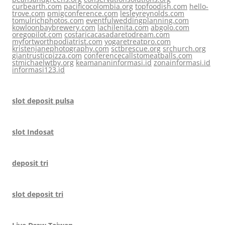
curbearth.com
pacificocolombia.org
topfoodish.com
hello-
trove.com
pmigconference.com
lesleyreynolds.com
tomulrichphotos.com
eventfulweddingplanning.com
kowloonbaybrewery.com
lachilenita.com
abgolo.com
oregopilot.com
costaricacasadaretodream.com
myfortworthpodiatrist.com
yogaretreatpro.com
kristenjanephotography.com
sctbrescue.org
srchurch.org
giantrusticpizza.com
conferencecallstomeatballs.com
stmichaelwtby.org
keamananinformasi.id
zonainformasi.id
informasi123.id
slot deposit pulsa
slot Indosat
deposit tri
slot deposit tri