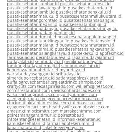
pusatkesehatansumbar.id
pusatkesehatansumsel.id
pusatkesehatanjawatengah.id
pusatkesehatanriau.id
pusatkesehatanjambi.id
pusatkesehatanbengkulu.id
pusatkesehatanmaluku.id
pusatkesehatanmalukuutara.id
pusatkesehatangorontalo.id
pusatkesehatansabang.id
pusatkesehatanmedan.id
pusatkesehatanbinjai.id
pusatkesehatanpadang.id
pusatkesehatanbukittinggi.id
pusatkesehatanpadangpanjang.id
pusatkesehatandumai.id
pusatkesehatanpalembang.id
pusatkesehatanlubuklinggau.id
pusatkesehatansolo.id
pusatkesehatanmalang.id
pusatkesehatanmataram.id
pusatkesehatanbima.id
pusatkesehatansingkawang.id
pusatkesehatanpalangkaraya.id
apotekerku.id
apotekmk.id
farmasiuad.id
pecintabudaya.id
ragambudayajatim.id
budayakita.id
senibudaya.id
penikmatbudaya.id
lumbungbudayadermaji.id
senibudayaislam.id
kebudayaantanahdatar.id
mybudaya.id
wartabudayasanggau.id
sribudaya.id
simerdupolresbatang.id
satlantaspolresklaten.id
buffalogrovechamber.org
eatdrinkdishmpls.com
craftycutz.com
texasgirlreads.com
williemcginest.com
zorrosrestaurant.com
davidsonhardscapes.com
wilkinsactiongraphics.com
guiltybunnies.com
acemgmtgroup.com
greeneacresfarmhouse.com
cincinnatiukrainianfestival.com
fullhousesa.com
oyaguerefineart.com
healthywife.com
pbcvoice.com
amazingtimlocksmith.com
marrakechimmo.com
polresmanggaraitimur.id
polrestoba.id
infotentangkesehatan.id
informasikesehatan.id
kamuskesehatan.id
farmasiapotekerumm.id
kabarmataram.id
cakelifeeveryday.com
beansandgreens.org
conservationsolutions.org