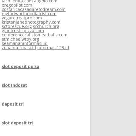
lachilenita.com
abgolo.com
oregopilot.com
costaricacasadaretodream.com
myfortworthpodiatrist.com
yogaretreatpro.com
kristenjanephotography.com
sctbrescue.org
srchurch.org
giantrusticpizza.com
conferencecallstomeatballs.com
stmichaelwtby.org
keamananinformasi.id
zonainformasi.id
informasi123.id
slot deposit pulsa
slot Indosat
deposit tri
slot deposit tri