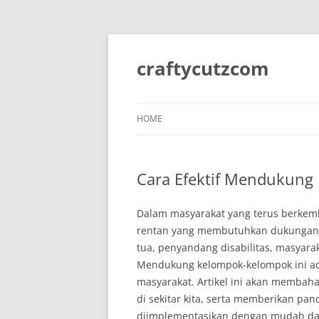
Skip
to
content
craftycutzcom
HOME
Cara Efektif Mendukung 
Dalam masyarakat yang terus berkemb
rentan yang membutuhkan dukungan. 
tua, penyandang disabilitas, masyara
Mendukung kelompok-kelompok ini ada
masyarakat. Artikel ini akan membah
di sekitar kita, serta memberikan pa
diimplementasikan dengan mudah da