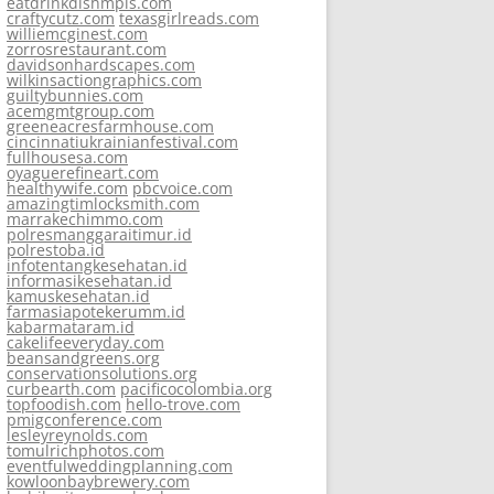
eatdrinkdishmpls.com
craftycutz.com
texasgirlreads.com
williemcginest.com
zorrosrestaurant.com
davidsonhardscapes.com
wilkinsactiongraphics.com
guiltybunnies.com
acemgmtgroup.com
greeneacresfarmhouse.com
cincinnatiukrainianfestival.com
fullhousesa.com
oyaguerefineart.com
healthywife.com
pbcvoice.com
amazingtimlocksmith.com
marrakechimmo.com
polresmanggaraitimur.id
polrestoba.id
infotentangkesehatan.id
informasikesehatan.id
kamuskesehatan.id
farmasiapotekerumm.id
kabarmataram.id
cakelifeeveryday.com
beansandgreens.org
conservationsolutions.org
curbearth.com
pacificocolombia.org
topfoodish.com
hello-trove.com
pmigconference.com
lesleyreynolds.com
tomulrichphotos.com
eventfulweddingplanning.com
kowloonbaybrewery.com