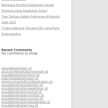
Mengapa Otoritas Kesehatan Sangat
Penting untuk Kesehatan Anda?
Tren Terbaru dalam Pelayanan di Rumah
Sakit 2023
7 Fakta Menarik Tentang CDC yang Perlu
Anda Ketahui
Recent Comments
No comments to show.
solusikesehatan.id
asuransikesehatansyariah.id
pusatkesehatanstore.id
pabrikalatkesehatan.id
perencanaandinaskesehatan.id
pusatkesehatanbanten.id
pusatkesehatanjawatimur.id
pusatkesehatansumut.id
pusatkesehatansumbar.id
pusatkesehatansumsel.id
pusatkesehatanjawatengah.id
pusatkesehatanriau.id