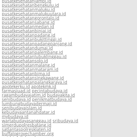
pusatkesehatanjambi.id
pusatkesehatanbengkulu.id
pusatkesehatanmaluku.id
pusatkesehatanmalukuutara.id
pusatkesehatangorontalo.id
pusatkesehatansabang.id
pusatkesehatanmedan.id
pusatkesehatanbinjai.id
pusatkesehatanpadang.id
pusatkesehatanbukittinggi.id
pusatkesehatanpadangpanjang.id
pusatkesehatandumai.id
pusatkesehatanpalembang.id
pusatkesehatanlubuklinggau.id
pusatkesehatansolo.id
pusatkesehatanmalang.id
pusatkesehatanmataram.id
pusatkesehatanbima.id
pusatkesehatansingkawang.id
pusatkesehatanpalangkaraya.id
apotekerku.id
apotekmk.id
farmasiuad.id
pecintabudaya.id
ragambudayajatim.id
budayakita.id
senibudaya.id
penikmatbudaya.id
lumbungbudayadermaji.id
senibudayaislam.id
kebudayaantanahdatar.id
mybudaya.id
wartabudayasanggau.id
sribudaya.id
simerdupolresbatang.id
satlantaspolresklaten.id
buffalogrovechamber.org