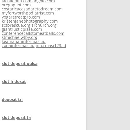
lachilenita.com
abgolo.com
oregopilot.com
costaricacasadaretodream.com
myfortworthpodiatrist.com
yogaretreatpro.com
kristenjanephotography.com
sctbrescue.org
srchurch.org
giantrusticpizza.com
conferencecallstomeatballs.com
stmichaelwtby.org
keamananinformasi.id
zonainformasi.id
informasi123.id
slot deposit pulsa
slot Indosat
deposit tri
slot deposit tri