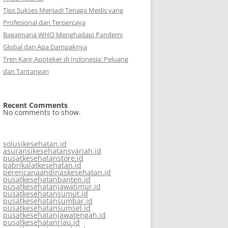
Tips Sukses Menjadi Tenaga Medis yang
Profesional dan Terpercaya
Bagaimana WHO Menghadapi Pandemi
Global dan Apa Dampaknya
Tren Karir Apoteker di Indonesia: Peluang
dan Tantangan
Recent Comments
No comments to show.
solusikesehatan.id
asuransikesehatansyariah.id
pusatkesehatanstore.id
pabrikalatkesehatan.id
perencanaandinaskesehatan.id
pusatkesehatanbanten.id
pusatkesehatanjawatimur.id
pusatkesehatansumut.id
pusatkesehatansumbar.id
pusatkesehatansumsel.id
pusatkesehatanjawatengah.id
pusatkesehatanriau.id