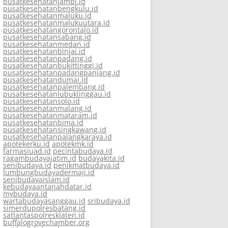
pusatkesehatanjambi.id
pusatkesehatanbengkulu.id
pusatkesehatanmaluku.id
pusatkesehatanmalukuutara.id
pusatkesehatangorontalo.id
pusatkesehatansabang.id
pusatkesehatanmedan.id
pusatkesehatanbinjai.id
pusatkesehatanpadang.id
pusatkesehatanbukittinggi.id
pusatkesehatanpadangpanjang.id
pusatkesehatandumai.id
pusatkesehatanpalembang.id
pusatkesehatanlubuklinggau.id
pusatkesehatansolo.id
pusatkesehatanmalang.id
pusatkesehatanmataram.id
pusatkesehatanbima.id
pusatkesehatansingkawang.id
pusatkesehatanpalangkaraya.id
apotekerku.id
apotekmk.id
farmasiuad.id
pecintabudaya.id
ragambudayajatim.id
budayakita.id
senibudaya.id
penikmatbudaya.id
lumbungbudayadermaji.id
senibudayaislam.id
kebudayaantanahdatar.id
mybudaya.id
wartabudayasanggau.id
sribudaya.id
simerdupolresbatang.id
satlantaspolresklaten.id
buffalogrovechamber.org