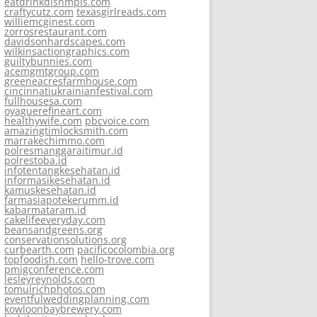
eatdrinkdishmpls.com
craftycutz.com
texasgirlreads.com
williemcginest.com
zorrosrestaurant.com
davidsonhardscapes.com
wilkinsactiongraphics.com
guiltybunnies.com
acemgmtgroup.com
greeneacresfarmhouse.com
cincinnatiukrainianfestival.com
fullhousesa.com
oyaguerefineart.com
healthywife.com
pbcvoice.com
amazingtimlocksmith.com
marrakechimmo.com
polresmanggaraitimur.id
polrestoba.id
infotentangkesehatan.id
informasikesehatan.id
kamuskesehatan.id
farmasiapotekerumm.id
kabarmataram.id
cakelifeeveryday.com
beansandgreens.org
conservationsolutions.org
curbearth.com
pacificocolombia.org
topfoodish.com
hello-trove.com
pmigconference.com
lesleyreynolds.com
tomulrichphotos.com
eventfulweddingplanning.com
kowloonbaybrewery.com