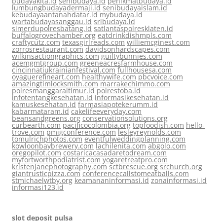
budayakita.id
senibudaya.id
penikmatbudaya.id
lumbungbudayadermaji.id
senibudayaislam.id
kebudayaantanahdatar.id
mybudaya.id
wartabudayasanggau.id
sribudaya.id
simerdupolresbatang.id
satlantaspolresklaten.id
buffalogrovechamber.org
eatdrinkdishmpls.com
craftycutz.com
texasgirlreads.com
williemcginest.com
zorrosrestaurant.com
davidsonhardscapes.com
wilkinsactiongraphics.com
guiltybunnies.com
acemgmtgroup.com
greeneacresfarmhouse.com
cincinnatiukrainianfestival.com
fullhousesa.com
oyaguerefineart.com
healthywife.com
pbcvoice.com
amazingtimlocksmith.com
marrakechimmo.com
polresmanggaraitimur.id
polrestoba.id
infotentangkesehatan.id
informasikesehatan.id
kamuskesehatan.id
farmasiapotekerumm.id
kabarmataram.id
cakelifeeveryday.com
beansandgreens.org
conservationsolutions.org
curbearth.com
pacificocolombia.org
topfoodish.com
hello-
trove.com
pmigconference.com
lesleyreynolds.com
tomulrichphotos.com
eventfulweddingplanning.com
kowloonbaybrewery.com
lachilenita.com
abgolo.com
oregopilot.com
costaricacasadaretodream.com
myfortworthpodiatrist.com
yogaretreatpro.com
kristenjanephotography.com
sctbrescue.org
srchurch.org
giantrusticpizza.com
conferencecallstomeatballs.com
stmichaelwtby.org
keamananinformasi.id
zonainformasi.id
informasi123.id
slot deposit pulsa