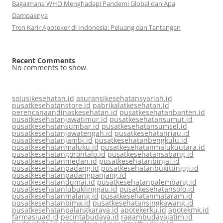
Bagaimana WHO Menghadapi Pandemi Global dan Apa
Dampaknya
Tren Karir Apoteker di Indonesia: Peluang dan Tantangan
Recent Comments
No comments to show.
solusikesehatan.id
asuransikesehatansyariah.id
pusatkesehatanstore.id
pabrikalatkesehatan.id
perencanaandinaskesehatan.id
pusatkesehatanbanten.id
pusatkesehatanjawatimur.id
pusatkesehatansumut.id
pusatkesehatansumbar.id
pusatkesehatansumsel.id
pusatkesehatanjawatengah.id
pusatkesehatanriau.id
pusatkesehatanjambi.id
pusatkesehatanbengkulu.id
pusatkesehatanmaluku.id
pusatkesehatanmalukuutara.id
pusatkesehatangorontalo.id
pusatkesehatansabang.id
pusatkesehatanmedan.id
pusatkesehatanbinjai.id
pusatkesehatanpadang.id
pusatkesehatanbukittinggi.id
pusatkesehatanpadangpanjang.id
pusatkesehatandumai.id
pusatkesehatanpalembang.id
pusatkesehatanlubuklinggau.id
pusatkesehatansolo.id
pusatkesehatanmalang.id
pusatkesehatanmataram.id
pusatkesehatanbima.id
pusatkesehatansingkawang.id
pusatkesehatanpalangkaraya.id
apotekerku.id
apotekmk.id
farmasiuad.id
pecintabudaya.id
ragambudayajatim.id