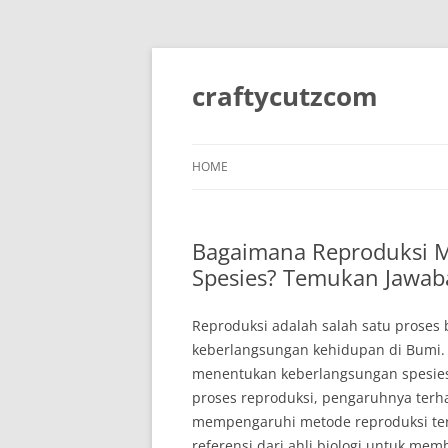
Skip
to
content
craftycutzcom
HOME
Bagaimana Reproduksi 
Spesies? Temukan Jawab
Reproduksi adalah salah satu proses
keberlangsungan kehidupan di Bumi
menentukan keberlangsungan spesies?
proses reproduksi, pengaruhnya terh
mempengaruhi metode reproduksi ter
referensi dari ahli biologi untuk 