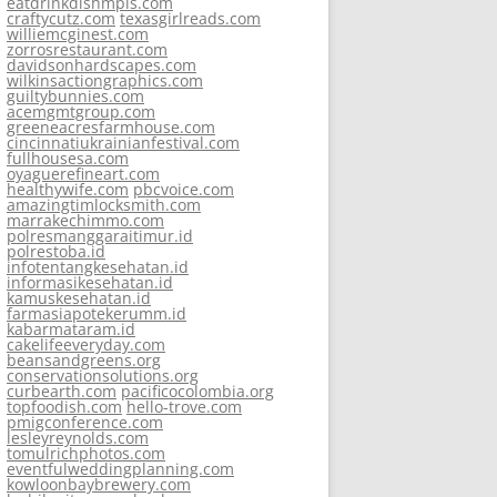
eatdrinkdishmpls.com
craftycutz.com
texasgirlreads.com
williemcginest.com
zorrosrestaurant.com
davidsonhardscapes.com
wilkinsactiongraphics.com
guiltybunnies.com
acemgmtgroup.com
greeneacresfarmhouse.com
cincinnatiukrainianfestival.com
fullhousesa.com
oyaguerefineart.com
healthywife.com
pbcvoice.com
amazingtimlocksmith.com
marrakechimmo.com
polresmanggaraitimur.id
polrestoba.id
infotentangkesehatan.id
informasikesehatan.id
kamuskesehatan.id
farmasiapotekerumm.id
kabarmataram.id
cakelifeeveryday.com
beansandgreens.org
conservationsolutions.org
curbearth.com
pacificocolombia.org
topfoodish.com
hello-trove.com
pmigconference.com
lesleyreynolds.com
tomulrichphotos.com
eventfulweddingplanning.com
kowloonbaybrewery.com