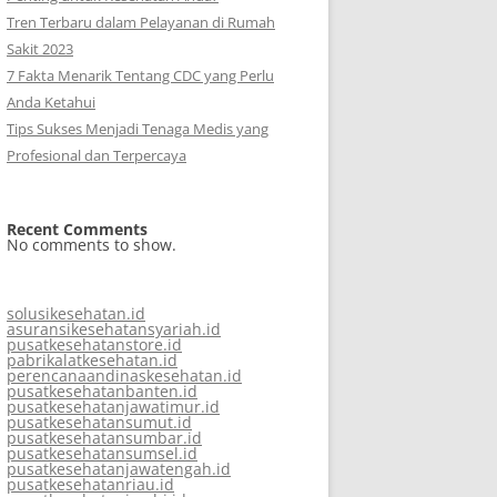
Tren Terbaru dalam Pelayanan di Rumah
Sakit 2023
7 Fakta Menarik Tentang CDC yang Perlu
Anda Ketahui
Tips Sukses Menjadi Tenaga Medis yang
Profesional dan Terpercaya
Recent Comments
No comments to show.
solusikesehatan.id
asuransikesehatansyariah.id
pusatkesehatanstore.id
pabrikalatkesehatan.id
perencanaandinaskesehatan.id
pusatkesehatanbanten.id
pusatkesehatanjawatimur.id
pusatkesehatansumut.id
pusatkesehatansumbar.id
pusatkesehatansumsel.id
pusatkesehatanjawatengah.id
pusatkesehatanriau.id