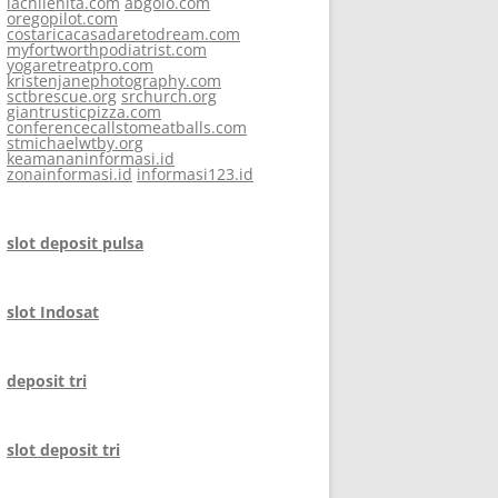
lachilenita.com
abgolo.com
oregopilot.com
costaricacasadaretodream.com
myfortworthpodiatrist.com
yogaretreatpro.com
kristenjanephotography.com
sctbrescue.org
srchurch.org
giantrusticpizza.com
conferencecallstomeatballs.com
stmichaelwtby.org
keamananinformasi.id
zonainformasi.id
informasi123.id
slot deposit pulsa
slot Indosat
deposit tri
slot deposit tri