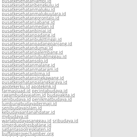
pusatkesehatanjambi.id
pusatkesehatanbengkulu.id
pusatkesehatanmaluku.id
pusatkesehatanmalukuutara.id
pusatkesehatangorontalo.id
pusatkesehatansabang.id
pusatkesehatanmedan.id
pusatkesehatanbinjai.id
pusatkesehatanpadang.id
pusatkesehatanbukittinggi.id
pusatkesehatanpadangpanjang.id
pusatkesehatandumai.id
pusatkesehatanpalembang.id
pusatkesehatanlubuklinggau.id
pusatkesehatansolo.id
pusatkesehatanmalang.id
pusatkesehatanmataram.id
pusatkesehatanbima.id
pusatkesehatansingkawang.id
pusatkesehatanpalangkaraya.id
apotekerku.id
apotekmk.id
farmasiuad.id
pecintabudaya.id
ragambudayajatim.id
budayakita.id
senibudaya.id
penikmatbudaya.id
lumbungbudayadermaji.id
senibudayaislam.id
kebudayaantanahdatar.id
mybudaya.id
wartabudayasanggau.id
sribudaya.id
simerdupolresbatang.id
satlantaspolresklaten.id
buffalogrovechamber.org