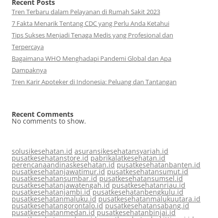
Recent Posts
Tren Terbaru dalam Pelayanan di Rumah Sakit 2023
7 Fakta Menarik Tentang CDC yang Perlu Anda Ketahui
Tips Sukses Menjadi Tenaga Medis yang Profesional dan
Terpercaya
Bagaimana WHO Menghadapi Pandemi Global dan Apa
Dampaknya
Tren Karir Apoteker di Indonesia: Peluang dan Tantangan
Recent Comments
No comments to show.
solusikesehatan.id
asuransikesehatansyariah.id
pusatkesehatanstore.id
pabrikalatkesehatan.id
perencanaandinaskesehatan.id
pusatkesehatanbanten.id
pusatkesehatanjawatimur.id
pusatkesehatansumut.id
pusatkesehatansumbar.id
pusatkesehatansumsel.id
pusatkesehatanjawatengah.id
pusatkesehatanriau.id
pusatkesehatanjambi.id
pusatkesehatanbengkulu.id
pusatkesehatanmaluku.id
pusatkesehatanmalukuutara.id
pusatkesehatangorontalo.id
pusatkesehatansabang.id
pusatkesehatanmedan.id
pusatkesehatanbinjai.id