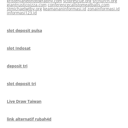
kristenjanephotography.com
sctbrescue.org
srchurch.org
giantrusticpizza.com
conferencecallstomeatballs.com
stmichaelwtby.org
keamananinformasi.id
zonainformasi.id
informasi123.id
slot deposit pulsa
slot Indosat
deposit tri
slot deposit tri
Live Draw Taiwan
link alternatif rubah4d