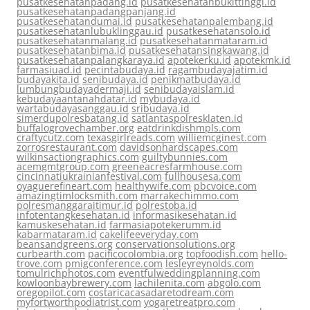
pusatkesehatanpadang.id
pusatkesehatanbukittinggi.id
pusatkesehatanpadangpanjang.id
pusatkesehatandumai.id
pusatkesehatanpalembang.id
pusatkesehatanlubuklinggau.id
pusatkesehatansolo.id
pusatkesehatanmalang.id
pusatkesehatanmataram.id
pusatkesehatanbima.id
pusatkesehatansingkawang.id
pusatkesehatanpalangkaraya.id
apotekerku.id
apotekmk.id
farmasiuad.id
pecintabudaya.id
ragambudayajatim.id
budayakita.id
senibudaya.id
penikmatbudaya.id
lumbungbudayadermaji.id
senibudayaislam.id
kebudayaantanahdatar.id
mybudaya.id
wartabudayasanggau.id
sribudaya.id
simerdupolresbatang.id
satlantaspolresklaten.id
buffalogrovechamber.org
eatdrinkdishmpls.com
craftycutz.com
texasgirlreads.com
williemcginest.com
zorrosrestaurant.com
davidsonhardscapes.com
wilkinsactiongraphics.com
guiltybunnies.com
acemgmtgroup.com
greeneacresfarmhouse.com
cincinnatiukrainianfestival.com
fullhousesa.com
oyaguerefineart.com
healthywife.com
pbcvoice.com
amazingtimlocksmith.com
marrakechimmo.com
polresmanggaraitimur.id
polrestoba.id
infotentangkesehatan.id
informasikesehatan.id
kamuskesehatan.id
farmasiapotekerumm.id
kabarmataram.id
cakelifeeveryday.com
beansandgreens.org
conservationsolutions.org
curbearth.com
pacificocolombia.org
topfoodish.com
hello-
trove.com
pmigconference.com
lesleyreynolds.com
tomulrichphotos.com
eventfulweddingplanning.com
kowloonbaybrewery.com
lachilenita.com
abgolo.com
oregopilot.com
costaricacasadaretodream.com
myfortworthpodiatrist.com
yogaretreatpro.com