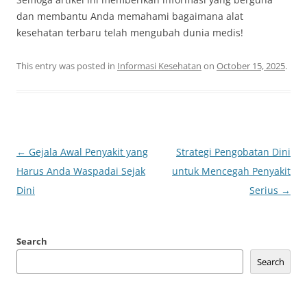
dan membantu Anda memahami bagaimana alat
kesehatan terbaru telah mengubah dunia medis!
This entry was posted in
Informasi Kesehatan
on
October 15, 2025
.
Post
←
Gejala Awal Penyakit yang
Strategi Pengobatan Dini
navigation
Harus Anda Waspadai Sejak
untuk Mencegah Penyakit
Dini
Serius
→
Search
Search