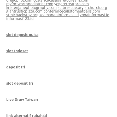
oregopilot.com
costaricacasadaretodream.com
myfortworthpodiatrist.com
yogaretreatpro.com
kristenjanephotography.com
sctbrescue.org
srchurch.org
giantrusticpizza.com
conferencecallstomeatballs.com
stmichaelwtby.org
keamananinformasi.id
zonainformasi.id
informasi123.id
slot deposit pulsa
slot Indosat
deposit tri
slot deposit tri
Live Draw Taiwan
link alternatif rubah4d