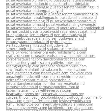
pusatkesehatangorontalo.id
pusatkesehatansabang.id
pusatkesehatanmedan.id
pusatkesehatanbinjai.id
pusatkesehatanpadang.id
pusatkesehatanbukittinggi.id
pusatkesehatanpadangpanjang.id
pusatkesehatandumai.id
pusatkesehatanpalembang.id
pusatkesehatanlubuklinggau.id
pusatkesehatansolo.id
pusatkesehatanmalang.id
pusatkesehatanmataram.id
pusatkesehatanbima.id
pusatkesehatansingkawang.id
pusatkesehatanpalangkaraya.id
apotekerku.id
apotekmk.id
farmasiuad.id
pecintabudaya.id
ragambudayajatim.id
budayakita.id
senibudaya.id
penikmatbudaya.id
lumbungbudayadermaji.id
senibudayaislam.id
kebudayaantanahdatar.id
mybudaya.id
wartabudayasanggau.id
sribudaya.id
simerdupolresbatang.id
satlantaspolresklaten.id
buffalogrovechamber.org
eatdrinkdishmpls.com
craftycutz.com
texasgirlreads.com
williemcginest.com
zorrosrestaurant.com
davidsonhardscapes.com
wilkinsactiongraphics.com
guiltybunnies.com
acemgmtgroup.com
greeneacresfarmhouse.com
cincinnatiukrainianfestival.com
fullhousesa.com
oyaguerefineart.com
healthywife.com
pbcvoice.com
amazingtimlocksmith.com
marrakechimmo.com
polresmanggaraitimur.id
polrestoba.id
infotentangkesehatan.id
informasikesehatan.id
kamuskesehatan.id
farmasiapotekerumm.id
kabarmataram.id
cakelifeeveryday.com
beansandgreens.org
conservationsolutions.org
curbearth.com
pacificocolombia.org
topfoodish.com
hello-
trove.com
pmigconference.com
lesleyreynolds.com
tomulrichphotos.com
eventfulweddingplanning.com
kowloonbaybrewery.com
lachilenita.com
abgolo.com