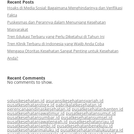
Recent Posts
Hoaks di Media Sosial: Bagaimana Menghindarinya dan Verifikasi
Fakta
Puskesmas dan Perannya dalam Menunjang Kesehatan
Masyarakat
Tren Edukasi Terbaru yang Perlu Diketahui di Tahun Ini
Tren Klinik Terbaru di Indonesia yang Wajib Anda Coba
Mengapa Otoritas Kesehatan Sangat Penting untuk Kesehatan
Anda?
Recent Comments
No comments to show.
solusikesehatan.id
asuransikesehatansyariah.id
pusatkesehatanstore.id
pabrikalatkesehatan.id
perencanaandinaskesehatan.id
pusatkesehatanbanten.id
pusatkesehatanjawatimur.id
pusatkesehatansumut.id
pusatkesehatansumbar.id
pusatkesehatansumsel.id
pusatkesehatanjawatengah.id
pusatkesehatanriau.id
pusatkesehatanjambi.id
pusatkesehatanbengkulu.id
pusatkesehatanmaluku.id
pusatkesehatanmalukuutara.id