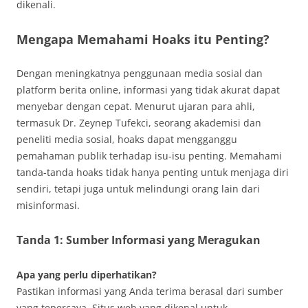
dikenali.
Mengapa Memahami Hoaks itu Penting?
Dengan meningkatnya penggunaan media sosial dan
platform berita online, informasi yang tidak akurat dapat
menyebar dengan cepat. Menurut ujaran para ahli,
termasuk Dr. Zeynep Tufekci, seorang akademisi dan
peneliti media sosial, hoaks dapat mengganggu
pemahaman publik terhadap isu-isu penting. Memahami
tanda-tanda hoaks tidak hanya penting untuk menjaga diri
sendiri, tetapi juga untuk melindungi orang lain dari
misinformasi.
Tanda 1: Sumber Informasi yang Meragukan
Apa yang perlu diperhatikan?
Pastikan informasi yang Anda terima berasal dari sumber
yang tepercaya. Situs web yang dikenal untuk