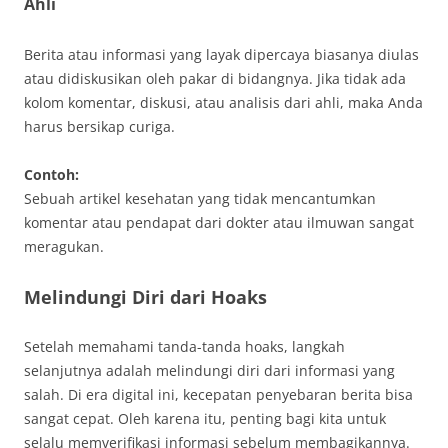
Ahli
Berita atau informasi yang layak dipercaya biasanya diulas
atau didiskusikan oleh pakar di bidangnya. Jika tidak ada
kolom komentar, diskusi, atau analisis dari ahli, maka Anda
harus bersikap curiga.
Contoh:
Sebuah artikel kesehatan yang tidak mencantumkan
komentar atau pendapat dari dokter atau ilmuwan sangat
meragukan.
Melindungi Diri dari Hoaks
Setelah memahami tanda-tanda hoaks, langkah
selanjutnya adalah melindungi diri dari informasi yang
salah. Di era digital ini, kecepatan penyebaran berita bisa
sangat cepat. Oleh karena itu, penting bagi kita untuk
selalu memverifikasi informasi sebelum membagikannya.