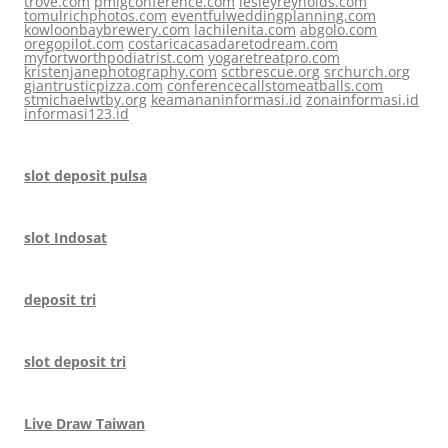
trove.com
pmigconference.com
lesleyreynolds.com
tomulrichphotos.com
eventfulweddingplanning.com
kowloonbaybrewery.com
lachilenita.com
abgolo.com
oregopilot.com
costaricacasadaretodream.com
myfortworthpodiatrist.com
yogaretreatpro.com
kristenjanephotography.com
sctbrescue.org
srchurch.org
giantrusticpizza.com
conferencecallstomeatballs.com
stmichaelwtby.org
keamananinformasi.id
zonainformasi.id
informasi123.id
slot deposit pulsa
slot Indosat
deposit tri
slot deposit tri
Live Draw Taiwan