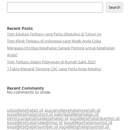
Search
Recent Posts
Tren Edukasi Terbaru yang Perlu Diketahui di Tahun Ini
Tren Klinik Terbaru di Indonesia yang Wajib Anda Coba
Mengapa Otoritas Kesehatan Sangat Penting untuk Kesehatan
Anda?
Tren Terbaru dalam Pelayanan di Rumah Sakit 2023
7 Fakta Menarik Tentang CDC yang Perlu Anda Ketahui
Recent Comments
No comments to show.
solusikesehatan.id
asuransikesehatansyariah.id
pusatkesehatanstore.id
pabrikalatkesehatan.id
perencanaandinaskesehatan.id
pusatkesehatanbanten.id
pusatkesehatanjawatimur.id
pusatkesehatansumut.id
pusatkesehatansumbar.id
pusatkesehatansumsel.id