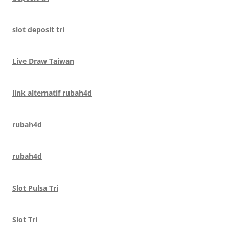
slot deposit tri
Live Draw Taiwan
link alternatif rubah4d
rubah4d
rubah4d
Slot Pulsa Tri
Slot Tri