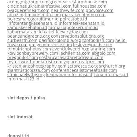
acemgmtgroup.com
greeneacresfarmhouse.com
cincinnatiukrainianfestival.com
fullhousesa.com
oyaguerefineart.com
healthywife.com
pbcvoice.com
amazingtimlocksmith.com
marrakechimmo.com
polresmanggaraitimur.id
polrestoba.id
infotentangkesehatan.id
informasikesehatan.id
kamuskesehatan.id
farmasiapotekerumm.id
kabarmataram.id
cakelifeeveryday.com
beansandgreens.org
conservationsolutions.org
curbearth.com
pacificocolombia.org
topfoodish.com
hello-
trove.com
pmigconference.com
lesleyreynolds.com
tomulrichphotos.com
eventfulweddingplanning.com
kowloonbaybrewery.com
lachilenita.com
abgolo.com
oregopilot.com
costaricacasadaretodream.com
myfortworthpodiatrist.com
yogaretreatpro.com
kristenjanephotography.com
sctbrescue.org
srchurch.org
giantrusticpizza.com
conferencecallstomeatballs.com
stmichaelwtby.org
keamananinformasi.id
zonainformasi.id
informasi123.id
slot deposit pulsa
slot Indosat
deposit tri