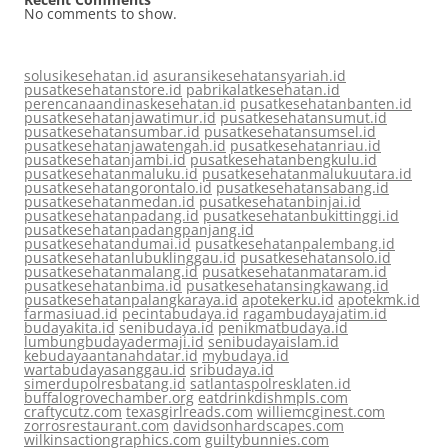
No comments to show.
solusikesehatan.id
asuransikesehatansyariah.id
pusatkesehatanstore.id
pabrikalatkesehatan.id
perencanaandinaskesehatan.id
pusatkesehatanbanten.id
pusatkesehatanjawatimur.id
pusatkesehatansumut.id
pusatkesehatansumbar.id
pusatkesehatansumsel.id
pusatkesehatanjawatengah.id
pusatkesehatanriau.id
pusatkesehatanjambi.id
pusatkesehatanbengkulu.id
pusatkesehatanmaluku.id
pusatkesehatanmalukuutara.id
pusatkesehatangorontalo.id
pusatkesehatansabang.id
pusatkesehatanmedan.id
pusatkesehatanbinjai.id
pusatkesehatanpadang.id
pusatkesehatanbukittinggi.id
pusatkesehatanpadangpanjang.id
pusatkesehatandumai.id
pusatkesehatanpalembang.id
pusatkesehatanlubuklinggau.id
pusatkesehatansolo.id
pusatkesehatanmalang.id
pusatkesehatanmataram.id
pusatkesehatanbima.id
pusatkesehatansingkawang.id
pusatkesehatanpalangkaraya.id
apotekerku.id
apotekmk.id
farmasiuad.id
pecintabudaya.id
ragambudayajatim.id
budayakita.id
senibudaya.id
penikmatbudaya.id
lumbungbudayadermaji.id
senibudayaislam.id
kebudayaantanahdatar.id
mybudaya.id
wartabudayasanggau.id
sribudaya.id
simerdupolresbatang.id
satlantaspolresklaten.id
buffalogrovechamber.org
eatdrinkdishmpls.com
craftycutz.com
texasgirlreads.com
williemcginest.com
zorrosrestaurant.com
davidsonhardscapes.com
wilkinsactiongraphics.com
guiltybunnies.com